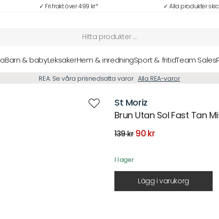
✓ Fri frakt över 499 kr*
✓ Alla produkter ski
sa
Barn & baby
Leksaker
Hem & inredning
Sport & fritid
Team Sales
REA: Se våra prisnedsatta varor
Alla REA-varor
St Moriz
Brun Utan Sol Fast Tan Mi
Det
Det
90
kr
139
kr
ursprungliga
nuvarande
priset
priset
var:
är:
I lager
139 kr.
90 kr.
Lägg i varukorg
Beskrivning