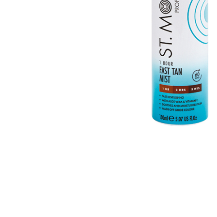
Glömt ditt lösenord?
Ansök om att bli B2B-kund