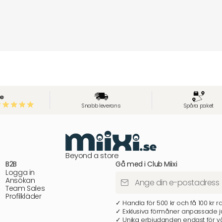
e
Snabb leverans
Spåra paket
Beyond a store
B2B
Gå med i Club Miixi
Logga in
Ansökan
Team Sales
Profilkläder
✓ Handla för 500 kr och få 100 kr r
✓ Exklusiva förmåner anpassade ju
✓ Unika erbjudanden endast för