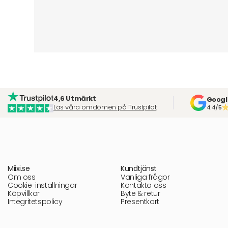
4,6 Utmärkt
Googl
Läs våra omdömen på Trustpilot
4.4/5
Miixi.se
Kundtjänst
Om oss
Vanliga frågor
Cookie-inställningar
Kontakta oss
Köpvillkor
Byte & retur
Integritetspolicy
Presentkort