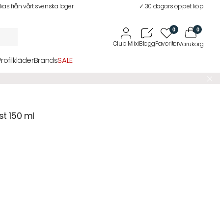
ckas från vårt svenska lager
✓ 30 dagars öppet köp
0
0
Profilkläder
Brands
SALE
st 150 ml