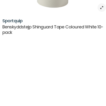
Sportquip
Benskyddstejp Shinguard Tape Coloured White 10-
pack
Beskrivning
Benskyddstejp Shinguard Tape Coloured White 10-pack – Säkerhet
och stil i varje match
Ge dina benskydd och fotbollsstrumpor det perfekta stödet med
Benskyddstejp Shinguard Tape Coloured White 10-pack från
Sportquip. Denna högkvalitativa tejp är speciellt utformad för
sportentusiaster som kräver både funktionalitet och stil. Tillverkad av
hållbar PVC-material, garanterar tejpen att ditt skydd hålls stadigt på
plats under hela matchen, så att du kan prestera på topp utan
avbrott.
Med ett 10-pack får du tillräcklig försörjning för flera matcher, vilket
gör det till ett ekonomiskt val för idrottare. Den neutrala, vita färgen
smälter lätt in med de flesta fotbollsstrumpor och förhindrar onödig