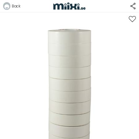
Back
Logga in
E-postadress
Lösenord
Logga in
Bli medlem i Club Miixi
Glömt ditt lösenord?
Ansök om att bli B2B-kund