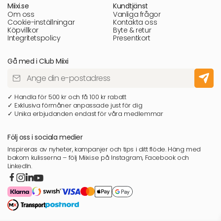
Miixi.se
Kundtjänst
Om oss
Vanliga frågor
Cookie-inställningar
Kontakta oss
Köpvillkor
Byte & retur
Integritetspolicy
Presentkort
Gå med i Club Miixi
✓ Handla för 500 kr och få 100 kr rabatt
✓ Exklusiva förmåner anpassade just för dig
✓ Unika erbjudanden endast för våra medlemmar
Följ oss i sociala medier
Inspireras av nyheter, kampanjer och tips i ditt flöde. Häng med
bakom kulisserna – följ Miixi.se på Instagram, Facebook och
LinkedIn.