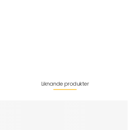
uppmärksamhet från ditt spel. Notera att denna tejp inte är avsedd
att tejpas direkt på huden, vilket säkerställer komfort och säkerhet för
användaren.
Förstärk ditt spel och håll fokus på det som verkligen räknas med
denna pålitliga benskyddstejp.
Artikelnr:
MT-0000040
Material
Leverans & returer
Liknande produkter