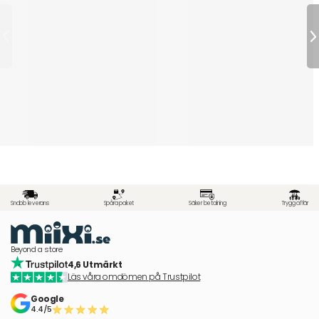
Snabb leverans
Spåra paket
Säker betalning
Trygg affär
Beyond a store
4,6 Utmärkt
Läs våra omdömen på Trustpilot
Google
4.4/5