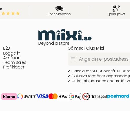
e
Snabb leverans
Spåra paket
Beyond a store
B2B
Gå med i Club Miixi
Logga in
Ansökan
Team Sales
Profilkläder
✓ Handla för 500 kr och få 100 kr r
✓ Exklusiva förmåner anpassade ju
✓ Unika erbjudanden endast för