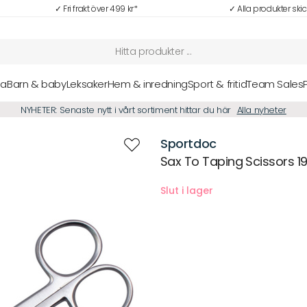
✓ Fri frakt över 499 kr*
✓ Alla produkter ski
sa
Barn & baby
Leksaker
Hem & inredning
Sport & fritid
Team Sales
NYHETER: Senaste nytt i vårt sortiment hittar du här
Alla nyheter
Sportdoc
Sax To Taping Scissors 1
Beskrivning