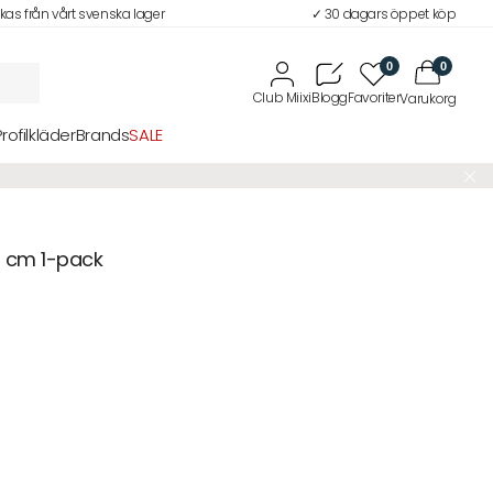
ckas från vårt svenska lager
✓ 30 dagars öppet köp
0
0
Profilkläder
Brands
SALE
9 cm 1-pack