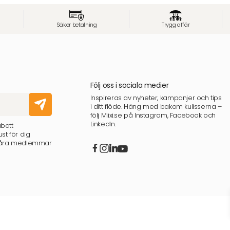
Säker betalning
Trygg affär
Följ oss i sociala medier
Inspireras av nyheter, kampanjer och tips
i ditt flöde. Häng med bakom kulisserna –
följ Miixi.se på Instagram, Facebook och
LinkedIn.
abatt
st för dig
 våra medlemmar