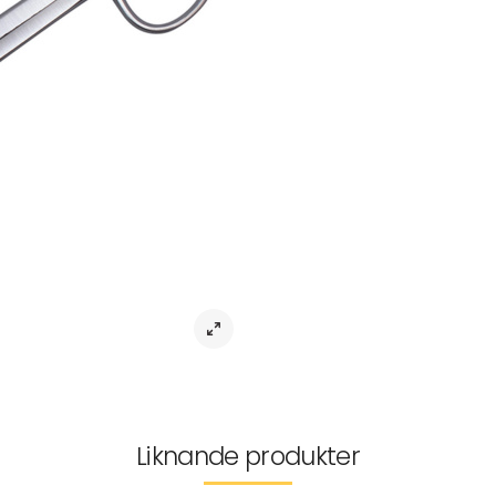
Sax To Taping Scissors 19 cm 1-pac
Sax To Taping Scissors är den perf
Med sitt rostfria stål garanterar d
av material, vare sig det handlar 
ergonomiska design gör den enkel 
Denna allsidiga sax är inte bara be
fungerar den perfekt för att klipp
lindats om. Med Sax To Taping Sc
funktionalitet och kvalitet – ett o
sjukvårdspersonal, aktiv idrottare 
Tillverkarinformation
Leverans & returer
Liknande produkter