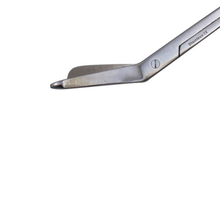
Glömt ditt lösenord?
Ansök om att bli B2B-kund