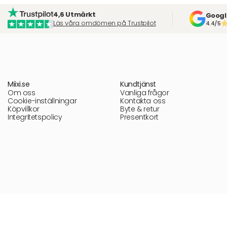
4,6 Utmärkt
Googl
Läs våra omdömen på Trustpilot
4.4/5
Miixi.se
Kundtjänst
Om oss
Vanliga frågor
Cookie-inställningar
Kontakta oss
Köpvillkor
Byte & retur
Integritetspolicy
Presentkort