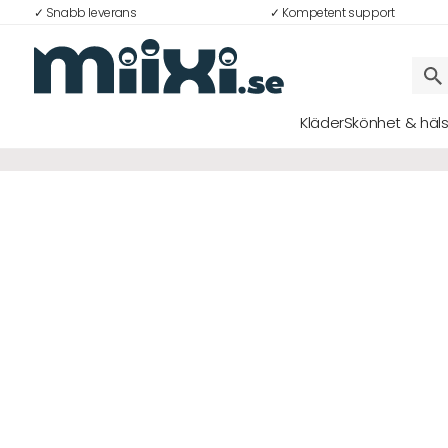
✓ Snabb leverans
✓ Kompetent support
Kläder
Skönhet & häl
Logga in
E-postadress
Lösenord
Logga in
Bli medlem i Club Miixi