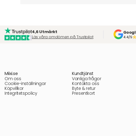
4,6 Utmärkt
Googl
Läs våra omdömen på Trustpilot
4.4/5
Miixi.se
Kundtjänst
Om oss
Vanliga frågor
Cookie-inställningar
Kontakta oss
Köpvillkor
Byte & retur
Integritetspolicy
Presentkort