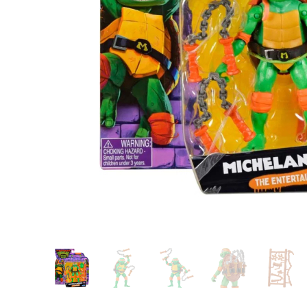
Glömt ditt lösenord?
Ansök om att bli B2B-kund