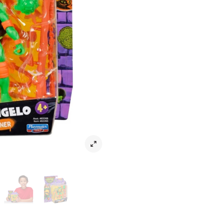
Actionfigur Michelangelo Mutant Ma
Gör dig redo för skratt och actio
den nya animerade Teenage Mutant 
roliga killen i Turtles-gänget – e
deras råttpappa Splinter är han re
både sina nunchakus och sin humor 
stå-upp-komiker, även om han ännu
mikrofonen!
Michelangelo-figuren är 11,4 cm hö
ikoniska nunchakus, och han lever
både lek och samling!
Rekommenderad för barn från 3 å
Leverans & returer