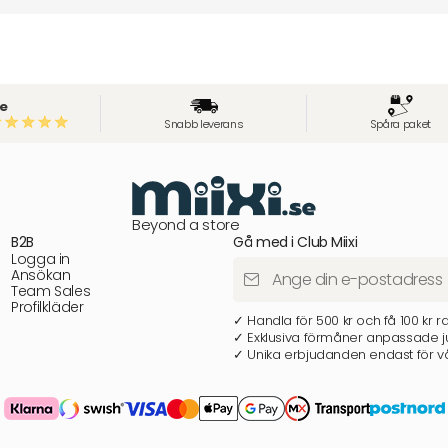
e
Snabb leverans
Spåra paket
Beyond a store
B2B
Gå med i Club Miixi
Logga in
Ansökan
Team Sales
Profilkläder
✓ Handla för 500 kr och få 100 kr r
✓ Exklusiva förmåner anpassade ju
✓ Unika erbjudanden endast för