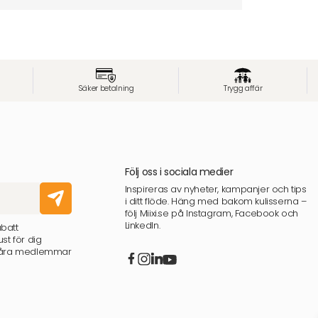
Säker betalning
Trygg affär
Följ oss i sociala medier
Inspireras av nyheter, kampanjer och tips
i ditt flöde. Häng med bakom kulisserna –
följ Miixi.se på Instagram, Facebook och
LinkedIn.
abatt
st för dig
 våra medlemmar