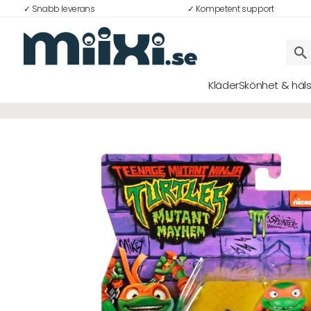
✓ Snabb leverans
✓ Kompetent support
Kläder
Skönhet & häl
Logga in
E-postadress
Lösenord
Logga in
Bli medlem i Club Miixi