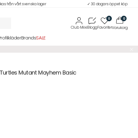
ckas från vårt svenska lager
✓ 30 dagars öppet köp
0
0
Profilkläder
Brands
SALE
 Turtles Mutant Mayhem Basic