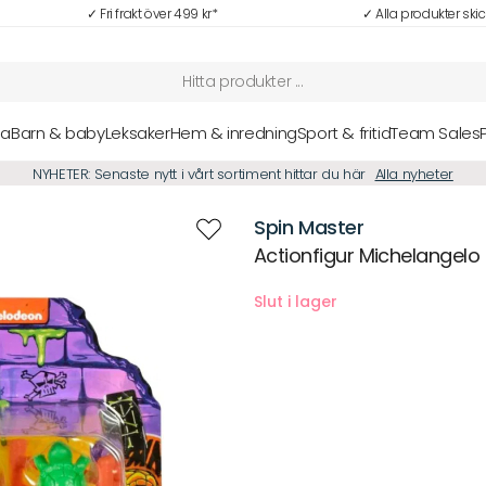
✓ Fri frakt över 499 kr*
✓ Alla produkter ski
sa
Barn & baby
Leksaker
Hem & inredning
Sport & fritid
Team Sales
NYHETER: Senaste nytt i vårt sortiment hittar du här
Alla nyheter
Spin Master
Actionfigur Michelangelo
Beskrivning