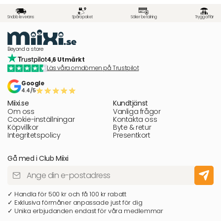
Snabb leverans
Spåra paket
Säker betalning
Trygg affär
Beyond a store
4,6 Utmärkt
Läs våra omdömen på Trustpilot
Google
4.4/5
Miixi.se
Kundtjänst
Om oss
Vanliga frågor
Cookie-inställningar
Kontakta oss
Köpvillkor
Byte & retur
Integritetspolicy
Presentkort
Gå med i Club Miixi
✓ Handla för 500 kr och få 100 kr rabatt
✓ Exklusiva förmåner anpassade just för dig
✓ Unika erbjudanden endast för våra medlemmar