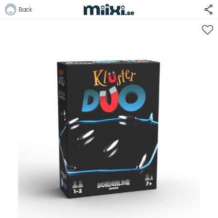
14%
Back
Logga in
E-postadress
Lösenord
Logga in
Bli medlem i Club Miixi
Glömt ditt lösenord?
Ansök om att bli B2B-kund