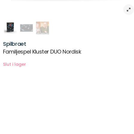
Spilbraet
Familjespel Kluster DUO Nordisk
Beskrivning
Familjespel Kluster DUO Nordisk – magiskt magnetspel
Kluster DUO tar den älskade magnetiska spelupplevelsen till en ny
nivå med större magneter som gör spelet ännu mer tillgängligt.
Med 24 magneter och ett snöre skapar spelarna en ring där de
turas om att placera sina magneter, men den magnetiska
dragningskraften gör varje drag spännande och oförutsägbart. Den