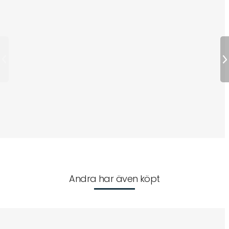
Andra har även köpt