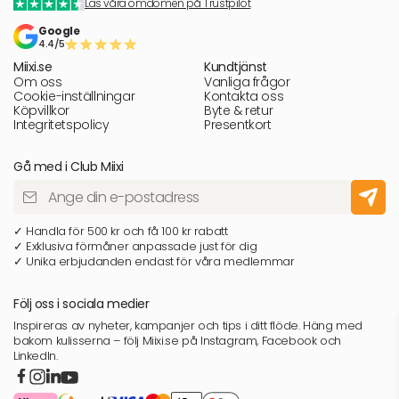
Läs våra omdömen på Trustpilot
Google
4.4/5
Miixi.se
Kundtjänst
Om oss
Vanliga frågor
Cookie-inställningar
Kontakta oss
Köpvillkor
Byte & retur
Integritetspolicy
Presentkort
Gå med i Club Miixi
✓ Handla för 500 kr och få 100 kr rabatt
✓ Exklusiva förmåner anpassade just för dig
✓ Unika erbjudanden endast för våra medlemmar
Följ oss i sociala medier
Inspireras av nyheter, kampanjer och tips i ditt flöde. Häng med
bakom kulisserna – följ Miixi.se på Instagram, Facebook och
LinkedIn.