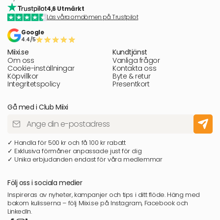
4,6 Utmärkt
Läs våra omdömen på Trustpilot
Google
4.4/5
Miixi.se
Kundtjänst
Om oss
Vanliga frågor
Cookie-inställningar
Kontakta oss
Köpvillkor
Byte & retur
Integritetspolicy
Presentkort
Gå med i Club Miixi
✓ Handla för 500 kr och få 100 kr rabatt
✓ Exklusiva förmåner anpassade just för dig
✓ Unika erbjudanden endast för våra medlemmar
Följ oss i sociala medier
Inspireras av nyheter, kampanjer och tips i ditt flöde. Häng med
bakom kulisserna – följ Miixi.se på Instagram, Facebook och
LinkedIn.