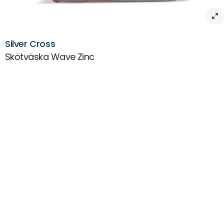
Silver Cross
Skötväska Wave Zinc
Beskrivning
Skötväska Silver Cross Wave Zinc – Elegant och praktisk
föräldraväska
Skötväska Silver Cross Wave Zinc är en stilren och funktionell
skötväska som kombinerar mångsidig användning med praktiska
detaljer. Designad med högkvalitativa material och eleganta
läderlookdetaljer, är den både snygg och hållbar.
Väskan är rymlig och har smarta fack för att organisera allt som
behövs för barnet under dagen. För extra bekvämlighet ingår en
skötbädd samt en termos för att hålla dryck varm eller kall längre.
Tillverkad i polyester, vilket gör väskan lätt att underhålla och tålig för
daglig användning.
Produktnamn: Skötväska Silver Cross Wave Zinc