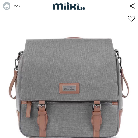
Back
Logga in
E-postadress
Lösenord
Logga in
Bli medlem i Club Miixi
Glömt ditt lösenord?
Ansök om att bli B2B-kund