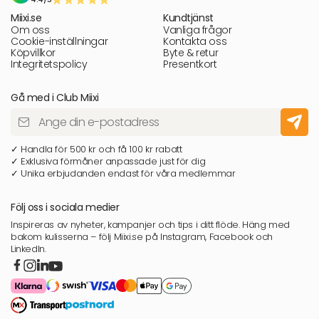
Miixi.se
Kundtjänst
Om oss
Vanliga frågor
Cookie-inställningar
Kontakta oss
Köpvillkor
Byte & retur
Integritetspolicy
Presentkort
Gå med i Club Miixi
✓ Handla för 500 kr och få 100 kr rabatt
✓ Exklusiva förmåner anpassade just för dig
✓ Unika erbjudanden endast för våra medlemmar
Följ oss i sociala medier
Inspireras av nyheter, kampanjer och tips i ditt flöde. Häng med
bakom kulisserna – följ Miixi.se på Instagram, Facebook och
LinkedIn.