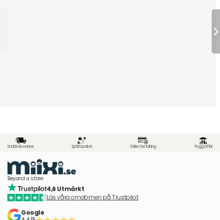
Snabb leverans
Spåra paket
Säker betalning
Trygg affär
Beyond a store
4,6 Utmärkt
Läs våra omdömen på Trustpilot
Google
4.4/5