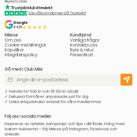
Beyond a store
4,6 Utmärkt
Läs våra omdömen på Trustpilot
Google
4.4/5
Miixi.se
Kundtjänst
Om oss
Vanliga frågor
Cookie-inställningar
Kontakta oss
Köpvillkor
Byte & retur
Integritetspolicy
Presentkort
Gå med i Club Miixi
✓ Handla för 500 kr och få 100 kr rabatt
✓ Exklusiva förmåner anpassade just för dig
✓ Unika erbjudanden endast för våra medlemmar
Följ oss i sociala medier
Inspireras av nyheter, kampanjer och tips i ditt flöde. Häng med
bakom kulisserna – följ Miixi.se på Instagram, Facebook och
LinkedIn.