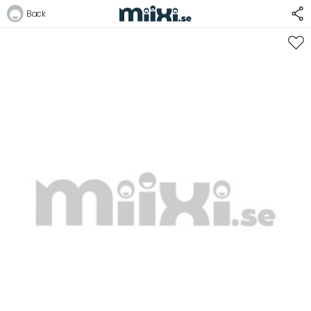
Back
Logga in
E-postadress
Lösenord
Logga in
Bli medlem i Club Miixi
Glömt ditt lösenord?
Ansök om att bli B2B-kund