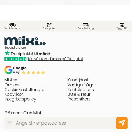
Snabb leverans
Spåra paket
Säker betalning
Trygg affär
Beyond a store
4,6 Utmärkt
Läs våra omdömen på Trustpilot
Google
4.4/5
Miixi.se
Kundtjänst
Om oss
Vanliga frågor
Cookie-inställningar
Kontakta oss
Köpvillkor
Byte & retur
Integritetspolicy
Presentkort
Gå med i Club Miixi