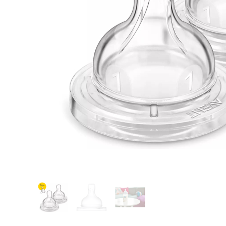
Glömt ditt lösenord?
Ansök om att bli B2B-kund