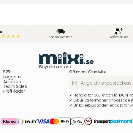
e
Snabb leverans
Spåra paket
Beyond a store
B2B
Gå med i Club Miixi
Logga in
Ansökan
Team Sales
Profilkläder
✓ Handla för 500 kr och få 100 kr r
✓ Exklusiva förmåner anpassade ju
✓ Unika erbjudanden endast för