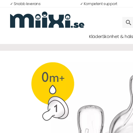
✓ Snabb leverans
✓ Kompetent support
Kläder
Skönhet & häl
Logga in
E-postadress
Lösenord
Logga in
Bli medlem i Club Miixi