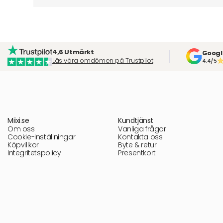
4,6 Utmärkt
Googl
Läs våra omdömen på Trustpilot
4.4/5
Miixi.se
Kundtjänst
Om oss
Vanliga frågor
Cookie-inställningar
Kontakta oss
Köpvillkor
Byte & retur
Integritetspolicy
Presentkort