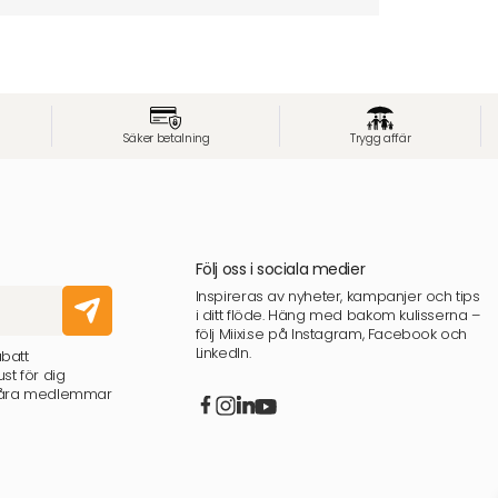
Säker betalning
Trygg affär
Följ oss i sociala medier
Inspireras av nyheter, kampanjer och tips
i ditt flöde. Häng med bakom kulisserna –
följ Miixi.se på Instagram, Facebook och
LinkedIn.
abatt
st för dig
 våra medlemmar