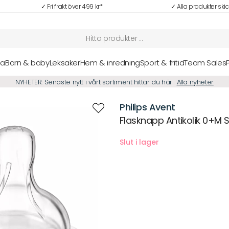
✓ Fri frakt över 499 kr*
✓ Alla produkter ski
sa
Barn & baby
Leksaker
Hem & inredning
Sport & fritid
Team Sales
NYHETER: Senaste nytt i vårt sortiment hittar du här
Alla nyheter
Philips Avent
Flasknapp Antikolik 0+M S
Beskrivning