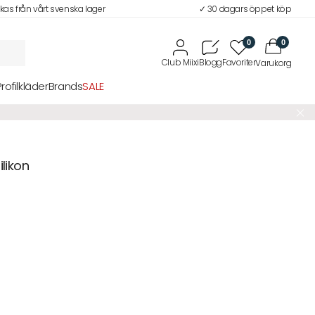
ckas från vårt svenska lager
✓ 30 dagars öppet köp
0
0
Profilkläder
Brands
SALE
ilikon