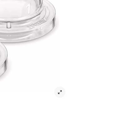
Har Kliniskt Bevisats Motverka Kol
Upptäck vår napp som har kliniskt
kontinuerlig matning, leder luften 
strukturen förhindrar att nappen kl
obehag.
*Baserat på kliniska studier.
Leverans & returer