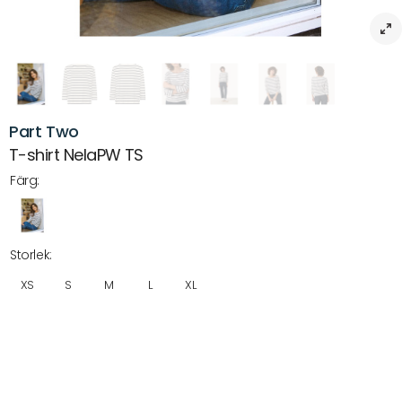
Part Two
T-shirt NelaPW TS
Färg:
Storlek:
XS
S
M
L
XL
Beskrivning
Part Two T-shirt NelaPW TS – Stilren topp i ekologisk bomull
En klassisk och lättburen T-shirt från Part Two med en tidlös design