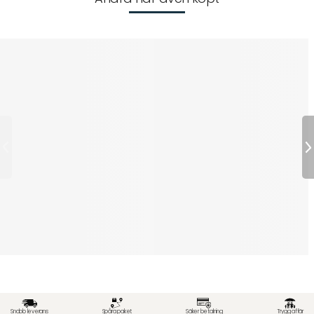
Snabb leverans
Spåra paket
Säker betalning
Trygg affär