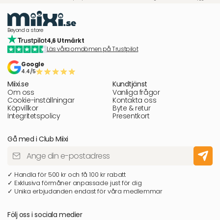
Beyond a store
4,6 Utmärkt
Läs våra omdömen på Trustpilot
Google
4.4/5
Miixi.se
Kundtjänst
Om oss
Vanliga frågor
Cookie-inställningar
Kontakta oss
Köpvillkor
Byte & retur
Integritetspolicy
Presentkort
Gå med i Club Miixi
✓ Handla för 500 kr och få 100 kr rabatt
✓ Exklusiva förmåner anpassade just för dig
✓ Unika erbjudanden endast för våra medlemmar
Följ oss i sociala medier