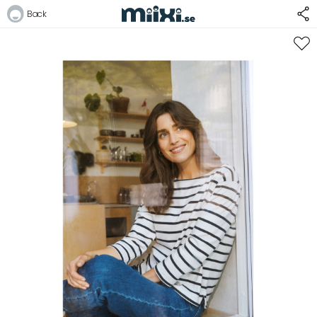
Back
Logga in
E-postadress
Lösenord
Logga in
Bli medlem i Club Miixi
Glömt ditt lösenord?
Ansök om att bli B2B-kund