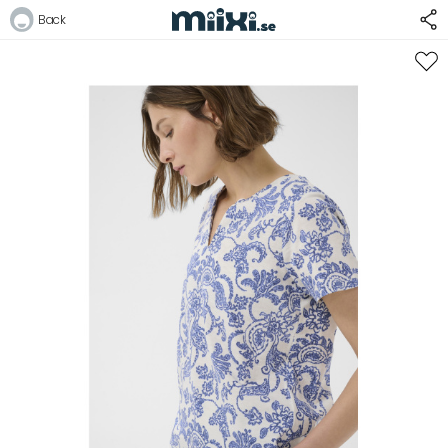
44%
Back
Logga in
E-postadress
Lösenord
Logga in
Bli medlem i Club Miixi
Glömt ditt lösenord?
Ansök om att bli B2B-kund