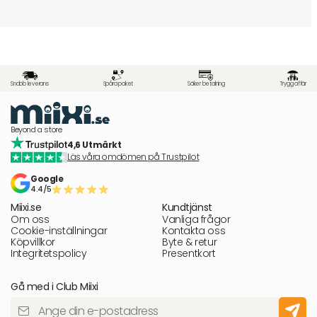
Snabb leverans
Spåra paket
Säker betalning
Trygg affär
Beyond a store
4,6 Utmärkt
Läs våra omdömen på Trustpilot
Google
4.4/5
Miixi.se
Kundtjänst
Om oss
Vanliga frågor
Cookie-inställningar
Kontakta oss
Köpvillkor
Byte & retur
Integritetspolicy
Presentkort
Gå med i Club Miixi