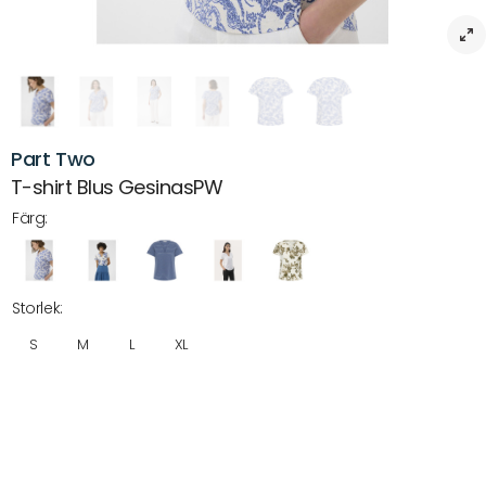
Part Two
T-shirt Blus GesinasPW
Färg:
Storlek:
S
M
L
XL
Beskrivning
T-shirt Blus GesinasPW – Rak passform med elegant V-ringning
En stilren t-shirtblus med rak silhuett och en karakteristisk V-ringning