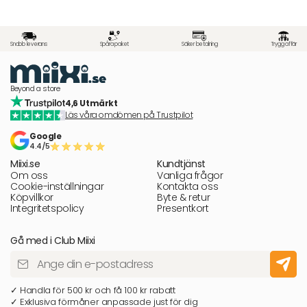
Snabb leverans
Spåra paket
Säker betalning
Trygg affär
Beyond a store
4,6 Utmärkt
Läs våra omdömen på Trustpilot
Google
4.4/5
Miixi.se
Kundtjänst
Om oss
Vanliga frågor
Cookie-inställningar
Kontakta oss
Köpvillkor
Byte & retur
Integritetspolicy
Presentkort
Gå med i Club Miixi
✓ Handla för 500 kr och få 100 kr rabatt
✓ Exklusiva förmåner anpassade just för dig