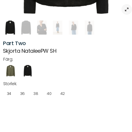
Part Two
Skjorta NataleePW SH
Färg:
Storlek:
34
36
38
40
42
Beskrivning
Skjorta NataleePW SH – klassisk bomullsskjorta med feminina detaljer
för en tidlös stil