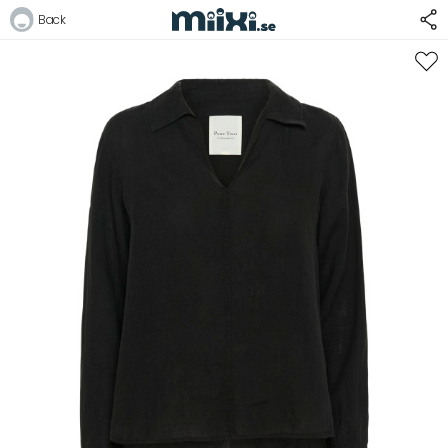
44%
Back
Logga in
E-postadress
Lösenord
Logga in
Bli medlem i Club Miixi
Glömt ditt lösenord?
Ansök om att bli B2B-kund