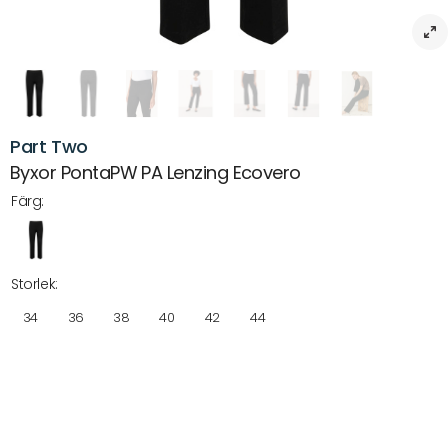
Part Two
Byxor PontaPW PA Lenzing Ecovero
Färg:
Storlek:
34
36
38
40
42
44
Beskrivning
Byxor PontaPW PA – eleganta och bekväma byxor i hållbart material
Upptäck Byxor PontaPW PA från Part Two, designade för att erbjuda