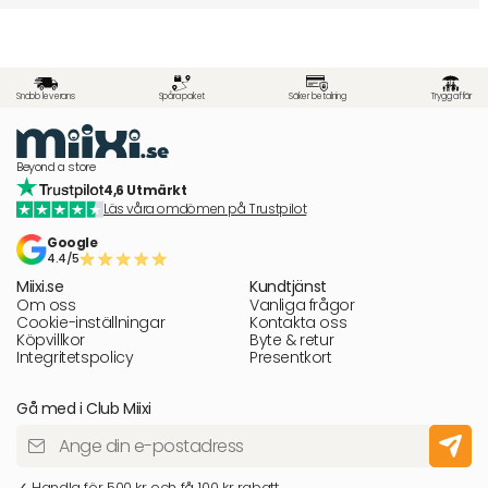
Snabb leverans
Spåra paket
Säker betalning
Trygg affär
Beyond a store
4,6 Utmärkt
Läs våra omdömen på Trustpilot
Google
4.4/5
Miixi.se
Kundtjänst
Om oss
Vanliga frågor
Cookie-inställningar
Kontakta oss
Köpvillkor
Byte & retur
Integritetspolicy
Presentkort
Gå med i Club Miixi
✓ Handla för 500 kr och få 100 kr rabatt