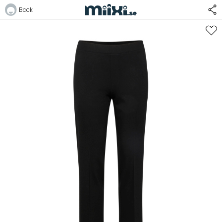
44%
Back
Logga in
E-postadress
Lösenord
Logga in
Bli medlem i Club Miixi
Glömt ditt lösenord?
Ansök om att bli B2B-kund