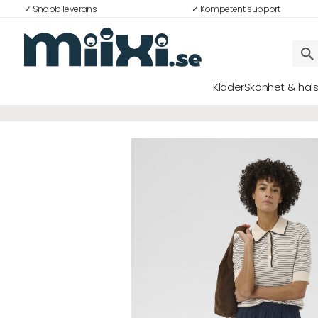
✓ Snabb leverans
✓ Kompetent support
43%
Kläder
Skönhet & häl
Logga in
E-postadress
Lösenord
Logga in
Bli medlem i Club Miixi