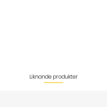
Artikelnr:
Tyg
Passform
Tvättråd
Storleksguide
Tillverkarinformation
Leverans & returer
Liknande produkter