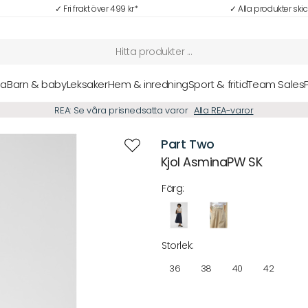
✓ Fri frakt över 499 kr*
✓ Alla produkter ski
sa
Barn & baby
Leksaker
Hem & inredning
Sport & fritid
Team Sales
Part Two
Kjol AsminaPW SK
Färg:
Storlek:
36
38
40
42