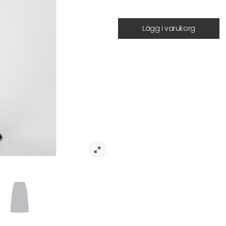
Lägg i varukorg
Beskrivning
Kjol AsminaPW SK – Flared kjol i ek
En stilren kjol i mjuk ekologisk b
kommer i en vacker silvergrå nya
Den utsvängda formen ger ett fint 
midjan gör kjolen bekväm att bära h
stil.
Den mångsidiga längden till vaden 
för vardagen eller med skjorta oc
• Flared silhuett
• Elastisk midja
• Sidofickor
• Vadlång modell
• Mjuk stickad kvalitet
• Stilren och mångsidig design