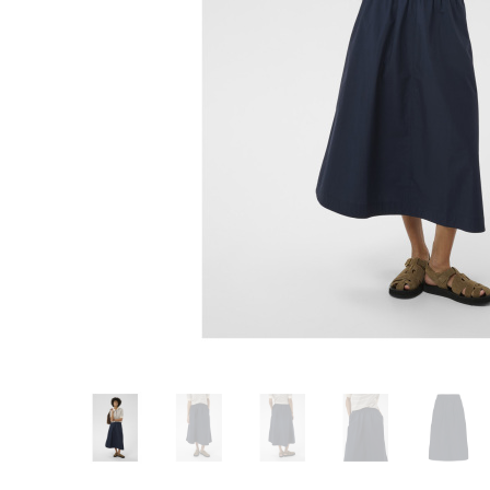
Glömt ditt lösenord?
Ansök om att bli B2B-kund