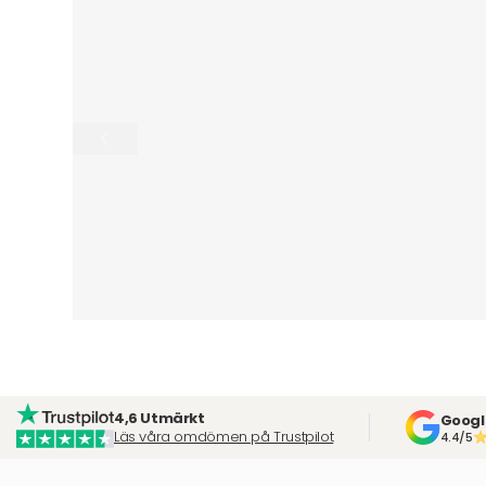
4,6 Utmärkt
Googl
Läs våra omdömen på Trustpilot
4.4/5