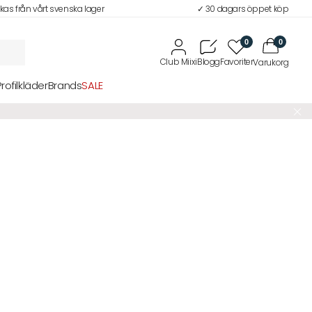
ckas från vårt svenska lager
✓ 30 dagars öppet köp
0
0
Profilkläder
Brands
SALE