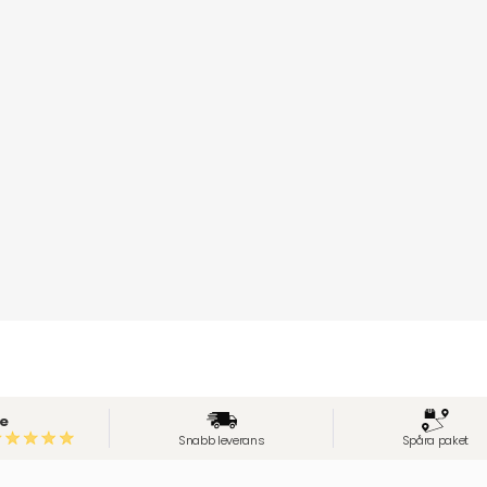
e
Snabb leverans
Spåra paket