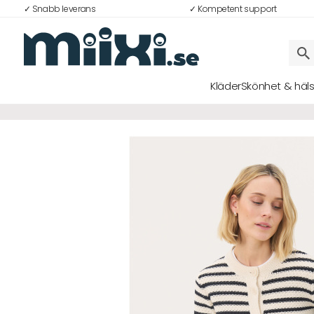
✓ Snabb leverans
✓ Kompetent support
22%
Kläder
Skönhet & häl
Logga in
E-postadress
Lösenord
Logga in
Bli medlem i Club Miixi