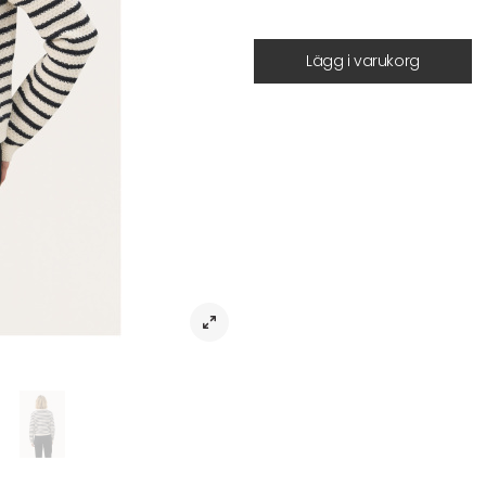
Lägg i varukorg
Beskrivning
Cardigan ElmiePW CA – kort stickad
Upptäck Cardigan ElmiePW CA från 
med modern design. Tillverkad i e
känsla mot huden. Den har en något
klänningar eller med högmidjade b
framtill och ribbade kanter, vilket 
storleken och passar därför de fl
avslappnade tillfällen, är denna koft
underhålla med skonsam maskintvä
Artikelnr:
Tyg
Passform