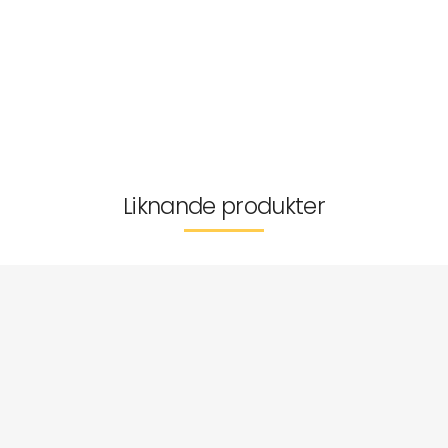
Tvättråd
Storleksguide
Tillverkarinformation
Leverans & returer
Liknande produkter