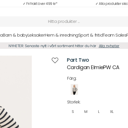
✓ Fri frakt över 499 kr*
✓ Alla produkter ski
sa
Barn & baby
Leksaker
Hem & inredning
Sport & fritid
Team Sales
NYHETER: Senaste nytt i vårt sortiment hittar du här
Alla nyheter
Part Two
Cardigan ElmiePW CA
Färg:
Storlek:
S
M
L
XL