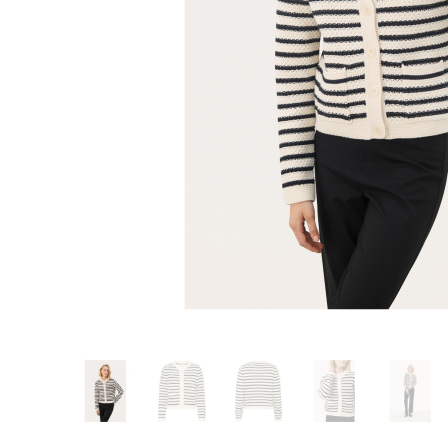
Glömt ditt lösenord?
Ansök om att bli B2B-kund