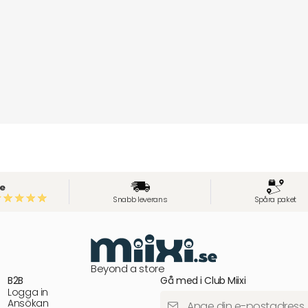
e
Snabb leverans
Spåra paket
Beyond a store
B2B
Gå med i Club Miixi
Logga in
Ansökan