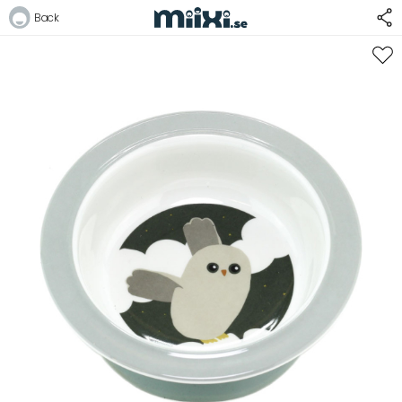
29%
Back
Logga in
E-postadress
Lösenord
Logga in
Bli medlem i Club Miixi
Glömt ditt lösenord?
Ansök om att bli B2B-kund