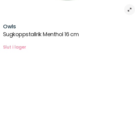
Owls
Sugkoppstallrik Menthol 16 cm
Beskrivning
Baby Owls Skål från Rätt Start. Fin skål för barn, med motiv av en söt
uggla som flyger i skymningen. bMed praktisk glidskydd i silikon
undertill som låter den ligga stadigt på bordet. I serien Baby Owls
finns även tallrik, pipmugg, skedar, bestick och haklapp. Perfekt
present eller julklapp till den lilla!
Storlek: Ø 16 cm
Material: Melamin resine, silikon, PP
Färg: Menthol
Ålder: 6+ mån