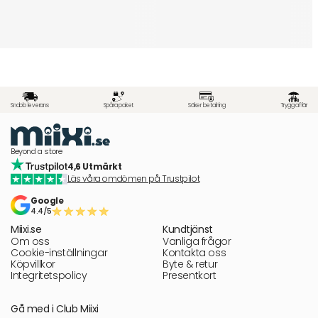
Snabb leverans
Spåra paket
Säker betalning
Trygg affär
Beyond a store
4,6 Utmärkt
Läs våra omdömen på Trustpilot
Google
4.4/5
Miixi.se
Kundtjänst
Om oss
Vanliga frågor
Cookie-inställningar
Kontakta oss
Köpvillkor
Byte & retur
Integritetspolicy
Presentkort
Gå med i Club Miixi