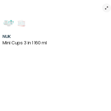
NUK
Mini Cups 3 in 1 160 ml
Beskrivning
NUK Mini Cups 3 in 1 är ett perfekt set för barn som ska lära sig dricka
ur en mugg. Passar från 6 månaders ålder och innehåller 1 st Mini
Trainer Cup, 1 st Mini Magic Cup samt 1 st Drinking Rim (drickring). NUK
Mini Trainer Cup underlättar barnets övergång från flaska till mugg.
Den mjuka pipen är skonsam mot gom och tandkött, den är spillfri
och de ergonomiskt formade handtagen är lätta att hålla i. För barn
från ca 6 månader. NUK Mini Magic Cup uppmuntrar barnet att öva
på att dricka runt hela kanten – som på ett vanligt dricksglas. Den
spillfria muggen är extra liten och dessutom lätt för barnet att
hantera tack vare de ergonomiska handtagen. För barn från ca 6
månaders ålder. NUK Drinking Rim förenklar drickandet ur en öppen