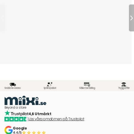
Snabb leverans
Spåra paket
Säker betalning
Trygg affär
Beyond a store
4,6 Utmärkt
Läs våra omdömen på Trustpilot
Google
4.4/5