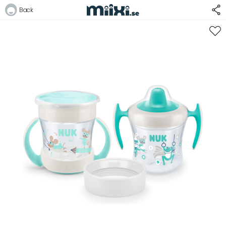
30%
Back
Logga in
E-postadress
Lösenord
Logga in
Bli medlem i Club Miixi
Glömt ditt lösenord?
Ansök om att bli B2B-kund