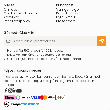
Miixi.se
Kundtjänst
Om oss
Vanliga frågor
Cookie-inställningar
Kontakta oss
Köpvillkor
Byte & retur
Integritetspolicy
Presentkort
Gå med i Club Miixi
✓ Handla för 500 kr och få 100 kr rabatt
✓ Exklusiva förmåner anpassade just för dig
✓ Unika erbjudanden endast för våra medlemmar
Följ oss i sociala medier
Inspireras av nyheter, kampanjer och tips i ditt flöde. Häng med
bakom kulisserna – följ Miixi.se på Instagram, Facebook och
LinkedIn.