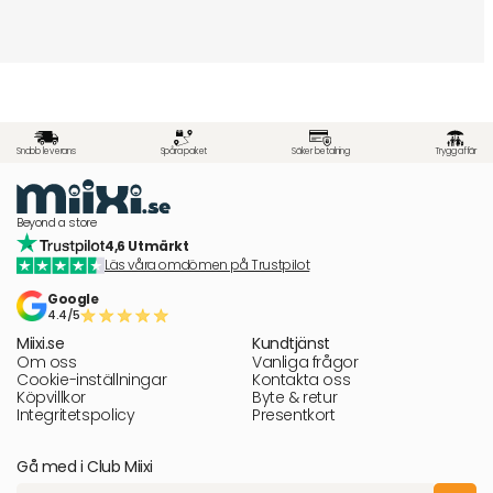
Snabb leverans
Spåra paket
Säker betalning
Trygg affär
Beyond a store
4,6 Utmärkt
Läs våra omdömen på Trustpilot
Google
4.4/5
Miixi.se
Kundtjänst
Om oss
Vanliga frågor
Cookie-inställningar
Kontakta oss
Köpvillkor
Byte & retur
Integritetspolicy
Presentkort
Gå med i Club Miixi