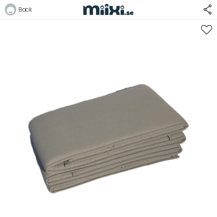
Back
Logga in
E-postadress
Lösenord
Logga in
Bli medlem i Club Miixi
Glömt ditt lösenord?
Ansök om att bli B2B-kund