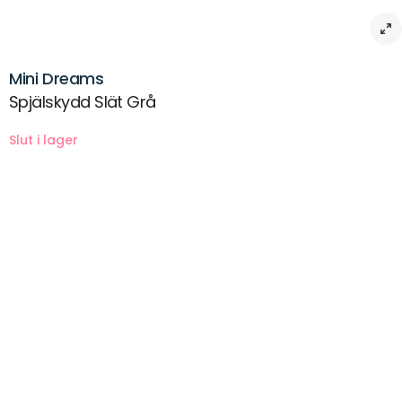
Mini Dreams
Spjälskydd Slät Grå
Beskrivning
Ett snyggt slätt spjälskydd med knytband. Ombonat och mysigt till din
baby.Finns nu även till vagga i vit.
Är 30 cm brett och finns i tre fina färger.
Testat i oeko-tex, Made in green och är Svanen märkt.
Material:Yttertyg 100% bomull och stoppning i polyuretan
Mått 30*360 cm
Tvätt 40 gr