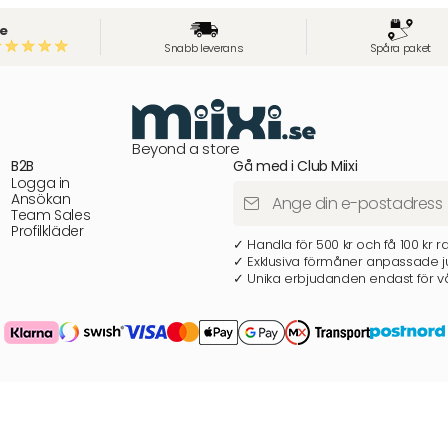
e
Snabb leverans
Spåra paket
Beyond a store
B2B
Gå med i Club Miixi
Logga in
Ansökan
Team Sales
Profilkläder
✓ Handla för 500 kr och få 100 kr r
✓ Exklusiva förmåner anpassade ju
✓ Unika erbjudanden endast för