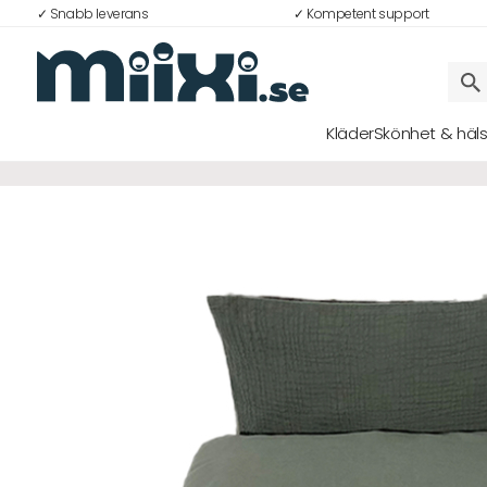
✓ Snabb leverans
✓ Kompetent support
Kläder
Skönhet & häl
Logga in
E-postadress
Lösenord
Logga in
Bli medlem i Club Miixi