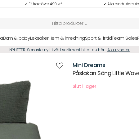
✓ Fri frakt över 499 kr*
✓ Alla produkter ski
sa
Barn & baby
Leksaker
Hem & inredning
Sport & fritid
Team Sales
NYHETER: Senaste nytt i vårt sortiment hittar du här
Alla nyheter
Mini Dreams
Påslakan Säng Little Wav
Beskrivning