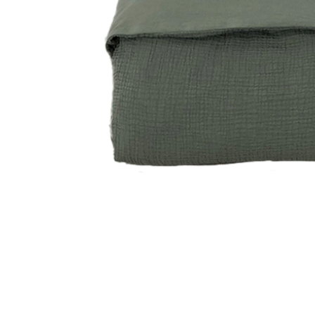
Glömt ditt lösenord?
Ansök om att bli B2B-kund