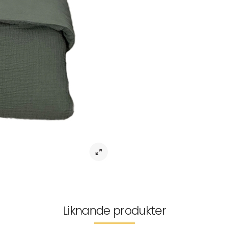
Härligt 2-dels set med våfflad fr
bomullspercale.Skönt för din baby a
Finns i sex fina färger och till va
Öko-tex certifierad.Made in Green.
Storlek vagn/vagga: påslakan 70
Storlek spjälsäng: påslakan 100×13
Material 100% bomull
Tvätt 60 gr
Leverans & returer
Liknande produkter