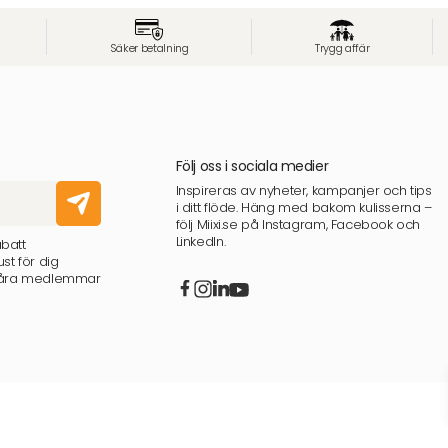
Säker betalning
Trygg affär
Följ oss i sociala medier
Inspireras av nyheter, kampanjer och tips
i ditt flöde. Häng med bakom kulisserna –
följ Miixi.se på Instagram, Facebook och
LinkedIn.
abatt
st för dig
 våra medlemmar