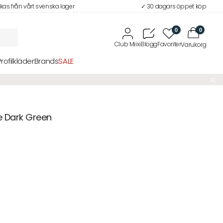
ckas från vårt svenska lager
✓ 30 dagars öppet köp
0
0
Profilkläder
Brands
SALE
e Dark Green