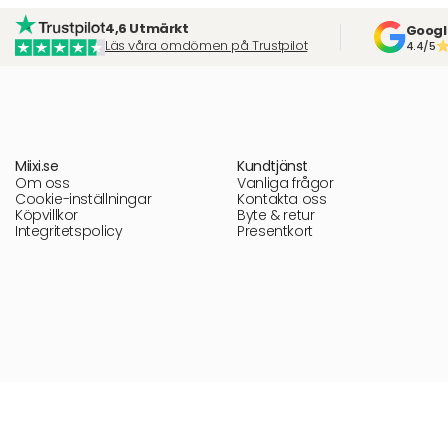
4,6 Utmärkt
Googl
Läs våra omdömen på Trustpilot
4.4/5
Miixi.se
Kundtjänst
Om oss
Vanliga frågor
Cookie-inställningar
Kontakta oss
Köpvillkor
Byte & retur
Integritetspolicy
Presentkort