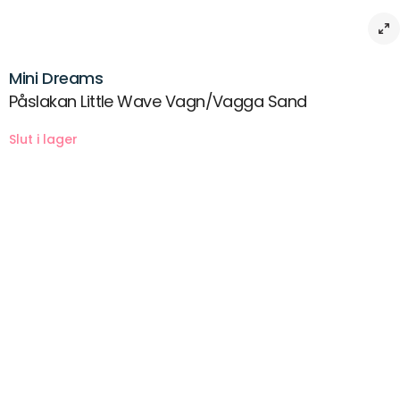
Mini Dreams
Påslakan Little Wave Vagn/Vagga Sand
Beskrivning
Härligt 2-dels set med våfflad framsida liknande muslin som andas
bra och slät baksida i bomullspercale.Skönt för din baby att sova i.
Finns i sex fina färger och till vagn/vagga och spjälsäng.
Öko-tex certifierad.Made in Green.
Storlek vagn/vagga: påslakan 70×80 cm,örngott 28×35 cm
Storlek spjälsäng: påslakan 100×130,örngott 38×55
Material 100% bomull
Tvätt 60 gr