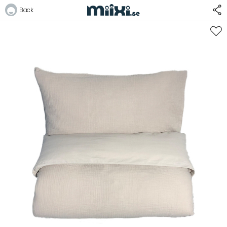
Back
Logga in
E-postadress
Lösenord
Logga in
Bli medlem i Club Miixi
Glömt ditt lösenord?
Ansök om att bli B2B-kund