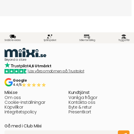
Snabb leverans
Spåra paket
Säker betalning
Trygg affär
Beyond a store
4,6 Utmärkt
Läs våra omdömen på Trustpilot
Google
4.4/5
Miixi.se
Kundtjänst
Om oss
Vanliga frågor
Cookie-inställningar
Kontakta oss
Köpvillkor
Byte & retur
Integritetspolicy
Presentkort
Gå med i Club Miixi