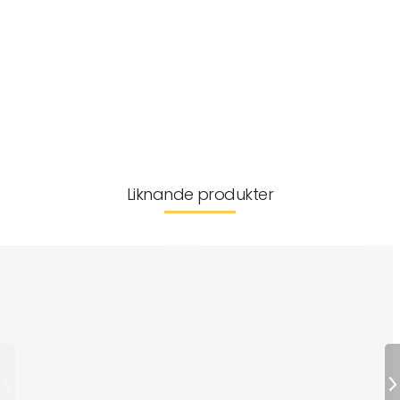
BPA-fri
Tillverkarinformation
Leverans & returer
Liknande produkter