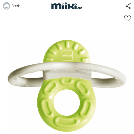
Back
Logga in
E-postadress
Lösenord
Logga in
Bli medlem i Club Miixi
Glömt ditt lösenord?
Ansök om att bli B2B-kund