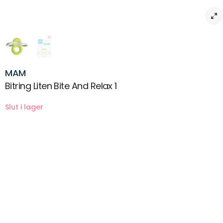
MAM
Bitring Liten Bite And Relax 1
Beskrivning
MAM Bite & Relax 1 är en mini-bitring speciellt utformad för bebisen
som ska få sina tänder. Ger lindring i området runt framtänderna.
Bite & Relax har 4 olika strukturer på utsidan och 2 olika material för
att ge bebisen många olika valmöjligheter när han eller hon biter på
ringen. En minibitring som är lätt att ha med sig. Lämplig för små
bebisar från 2 månaders ålder. Praktisk steriliserings- och
transportbox medföljer.