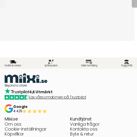
Snabb leverans
Spåra paket
Säker betalning
Trygg affär
Beyond a store
4,6 Utmärkt
Läs våra omdömen på Trustpilot
Google
4.4/5
Miixi.se
Kundtjänst
Om oss
Vanliga frågor
Cookie-inställningar
Kontakta oss
Köpvillkor
Byte & retur