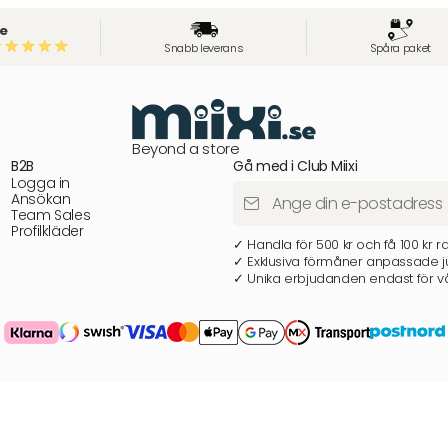
e
Snabb leverans
Spåra paket
Beyond a store
B2B
Gå med i Club Miixi
Logga in
Ansökan
Team Sales
Profilkläder
✓ Handla för 500 kr och få 100 kr r
✓ Exklusiva förmåner anpassade ju
✓ Unika erbjudanden endast för