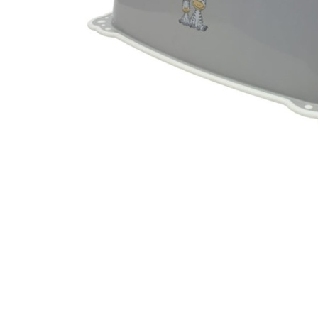
Glömt ditt lösenord?
Ansök om att bli B2B-kund