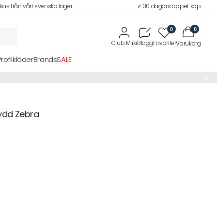
ckas från vårt svenska lager
✓ 30 dagars öppet köp
0
0
Profilkläder
Brands
SALE
ydd Zebra