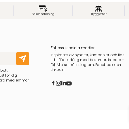
Säker betalning
Trygg affär
Följ oss i sociala medier
Inspireras av nyheter, kampanjer och tips
i ditt flöde. Häng med bakom kulisserna –
följ Miixi.se på Instagram, Facebook och
LinkedIn.
abatt
st för dig
 våra medlemmar