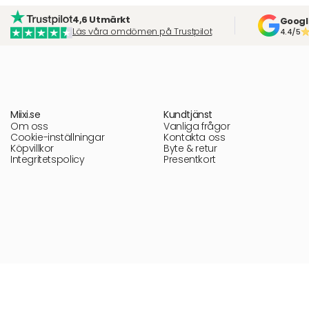
4,6 Utmärkt
Googl
Läs våra omdömen på Trustpilot
4.4/5
Miixi.se
Kundtjänst
Om oss
Vanliga frågor
Cookie-inställningar
Kontakta oss
Köpvillkor
Byte & retur
Integritetspolicy
Presentkort