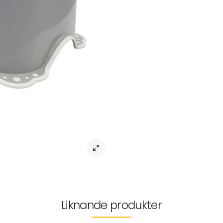
Badrumspall med halkskydd Zebra –
Ge ditt barn en säker och fantas
halkskydd! Den är perfekt designad
handfat eller toalett. Med ett charmi
utan även stil till alla badrum.
Tillverkad av högkvalitativ plas
toppen och undersidan, garanterar 
robusta konstruktion lovar långvarig 
användning i hemmet.
Lätt att rengöra med mild tvål och 
dagliga rutiner. Rekommenderas fö
vardagen både säkrare och roliga
Leverans & returer
Liknande produkter