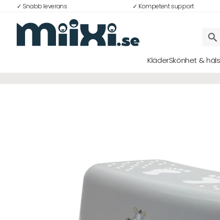
✓ Snabb leverans
✓ Kompetent support
Kläder
Skönhet & häl
Logga in
E-postadress
Lösenord
Logga in
Bli medlem i Club Miixi