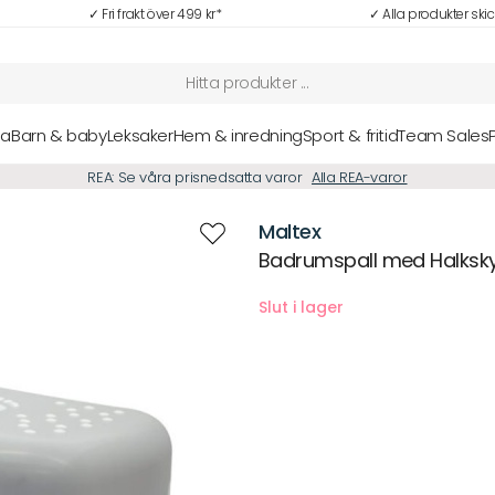
✓ Fri frakt över 499 kr*
✓ Alla produkter ski
sa
Barn & baby
Leksaker
Hem & inredning
Sport & fritid
Team Sales
NYHETER: Senaste nytt i vårt sortiment hittar du här
Alla nyheter
Maltex
Badrumspall med Halksk
Beskrivning