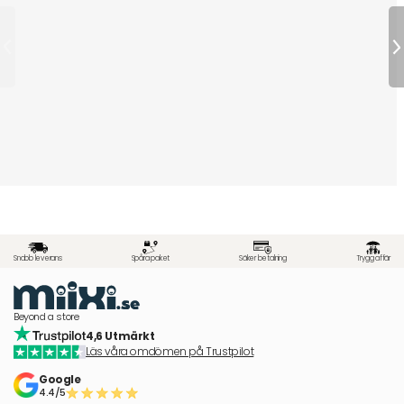
Snabb leverans
Spåra paket
Säker betalning
Trygg affär
Beyond a store
4,6 Utmärkt
Läs våra omdömen på Trustpilot
Google
4.4/5