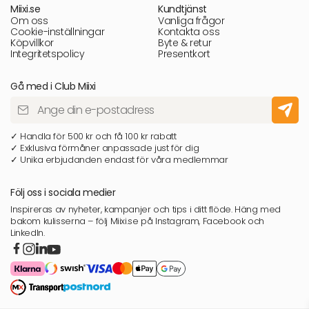
Miixi.se
Kundtjänst
Om oss
Vanliga frågor
Cookie-inställningar
Kontakta oss
Köpvillkor
Byte & retur
Integritetspolicy
Presentkort
Gå med i Club Miixi
✓ Handla för 500 kr och få 100 kr rabatt
✓ Exklusiva förmåner anpassade just för dig
✓ Unika erbjudanden endast för våra medlemmar
Följ oss i sociala medier
Inspireras av nyheter, kampanjer och tips i ditt flöde. Häng med
bakom kulisserna – följ Miixi.se på Instagram, Facebook och
LinkedIn.