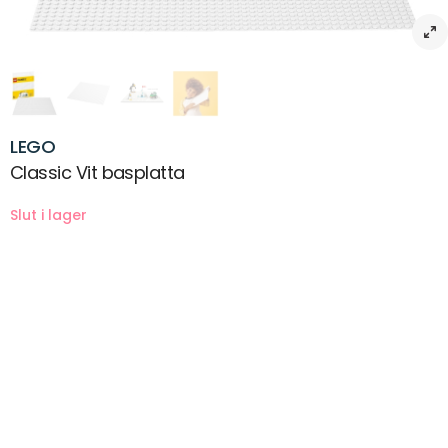
LEGO
Classic Vit basplatta
Beskrivning
Skapa förutsättningar för kreativ lek med LEGO® Classic Blå basplatta
. Denna högkvalitativa byggbas är 25×25 cm och ger barn ett rymligt
LEGO landskap med 32×32 knoppar att bygga, leka och visa upp
modeller på.