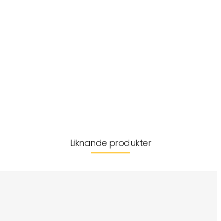
med
• Säkerheten först – LEGO® Classic lekset är testade för att
säkerställa att varje set uppfyller strikta globala säkerhets- och
kvalitetsstandarder
Tillverkarinformation
Leverans & returer
Liknande produkter