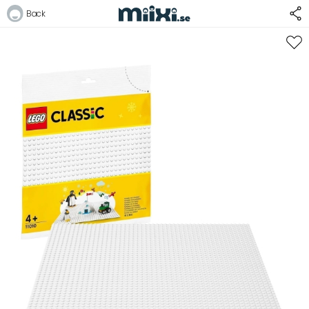
Back
Logga in
E-postadress
Lösenord
Logga in
Bli medlem i Club Miixi
Glömt ditt lösenord?
Ansök om att bli B2B-kund