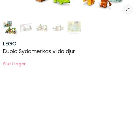
LEGO
Duplo Sydamerikas vilda djur
Beskrivning
LEGO® DUPLO® Sydamerikas vilda djur låter barn från 2 år leka vilda
djungellekar, samtidigt som föräldrar kan dela värdefulla
utvecklingsmilstolpar med sitt djurälskande förskolebarn.
Djur, aktiviteter och äventyr