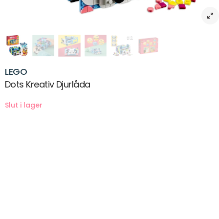
LEGO
Dots Kreativ Djurlåda
Beskrivning
Känner du en djurälskare från 6 år som gillar konst och design? Nu
kan båda intressena utforskas med det användbara och roliga
setet LEGO® DOTS Kreativ djurlåda ! Setet är perfekt för korta, roliga,
vardagliga lekstunder och innehåller en fungerande låda med gott
om förvaringsutrymme plus massor av färgade plattor. Lådan är
enkel och intuitiv att bygga, och utanpå finns massor av utrymme
där barn kan designa sina favoritdjur och göra lådan unik för att