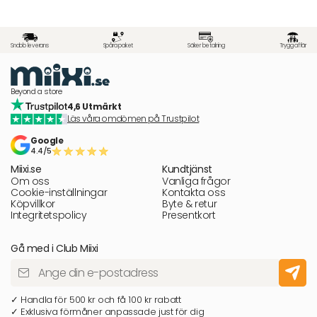
Snabb leverans
Spåra paket
Säker betalning
Trygg affär
Beyond a store
4,6 Utmärkt
Läs våra omdömen på Trustpilot
Google
4.4/5
Miixi.se
Kundtjänst
Om oss
Vanliga frågor
Cookie-inställningar
Kontakta oss
Köpvillkor
Byte & retur
Integritetspolicy
Presentkort
Gå med i Club Miixi
✓ Handla för 500 kr och få 100 kr rabatt
✓ Exklusiva förmåner anpassade just för dig