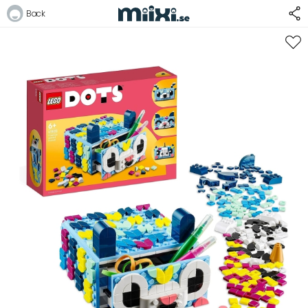
Back
Logga in
E-postadress
Lösenord
Logga in
Bli medlem i Club Miixi
Glömt ditt lösenord?
Ansök om att bli B2B-kund