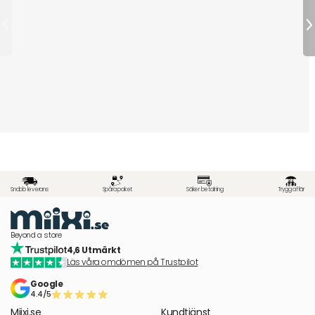
Snabb leverans
Spåra paket
Säker betalning
Trygg affär
Beyond a store
4,6 Utmärkt
Läs våra omdömen på Trustpilot
Google
4.4/5
Miixi.se
Kundtjänst