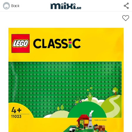
Back
Logga in
E-postadress
Lösenord
Logga in
Bli medlem i Club Miixi
Glömt ditt lösenord?
Ansök om att bli B2B-kund