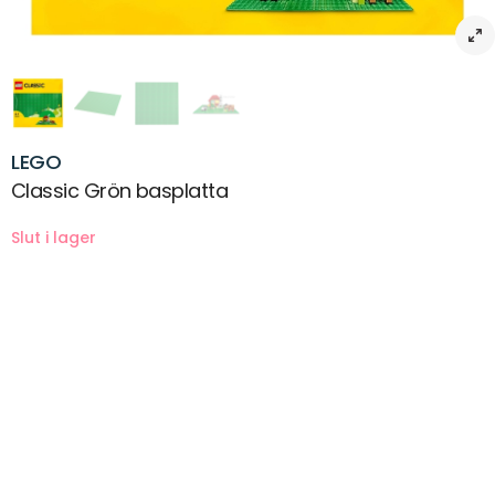
LEGO
Classic Grön basplatta
Beskrivning
Skapa förutsättningar för fria, kreativa lekar med LEGO® Classic Grön
basplatta. Denna gröna byggbas är 25×25 cm och ger barn ett
rymligt LEGO landskap med 32×32 knoppar att bygga, leka och visa
upp modeller på.