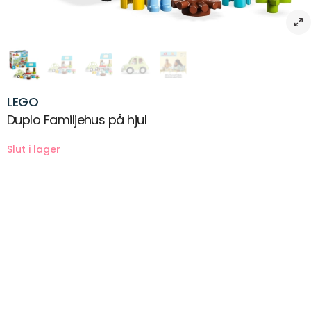
LEGO
Duplo Familjehus på hjul
Beskrivning
Ge dig ut på ett stort äventyr med ditt äventyrliga barn med LEGO®
DUPLO® Town Familjehus på hjul . Hjälp din lilla byggare att sätta ihop
ett sött mobilt hus som kan fästas bakom bilen. Förskolebarn från 2
år kan kroka fast huset och köra precis vart de vill. Vem vet vilka nya
och intressanta människor de kan träffa på!