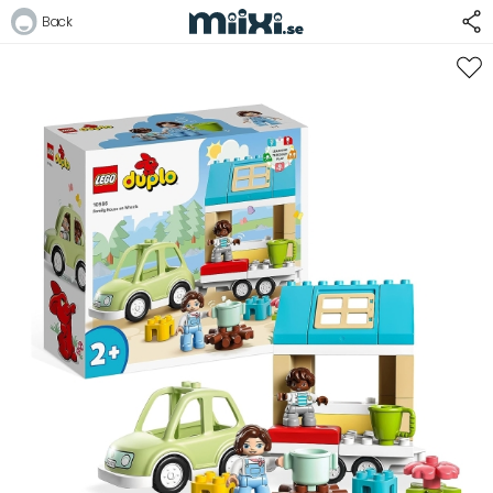
Back
Logga in
E-postadress
Lösenord
Logga in
Bli medlem i Club Miixi
Glömt ditt lösenord?
Ansök om att bli B2B-kund