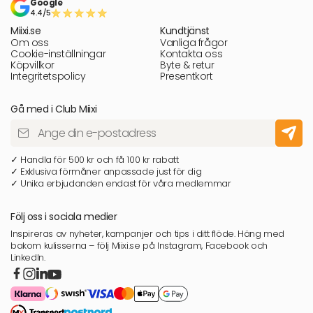
Google
4.4/5
Miixi.se
Kundtjänst
Om oss
Vanliga frågor
Cookie-inställningar
Kontakta oss
Köpvillkor
Byte & retur
Integritetspolicy
Presentkort
Gå med i Club Miixi
✓ Handla för 500 kr och få 100 kr rabatt
✓ Exklusiva förmåner anpassade just för dig
✓ Unika erbjudanden endast för våra medlemmar
Följ oss i sociala medier
Inspireras av nyheter, kampanjer och tips i ditt flöde. Häng med
bakom kulisserna – följ Miixi.se på Instagram, Facebook och
LinkedIn.