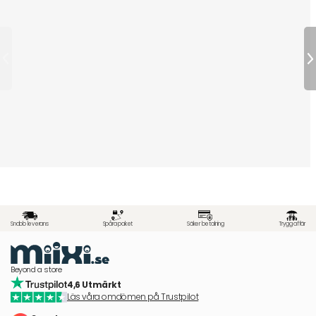
Snabb leverans
Spåra paket
Säker betalning
Trygg affär
Beyond a store
4,6 Utmärkt
Läs våra omdömen på Trustpilot