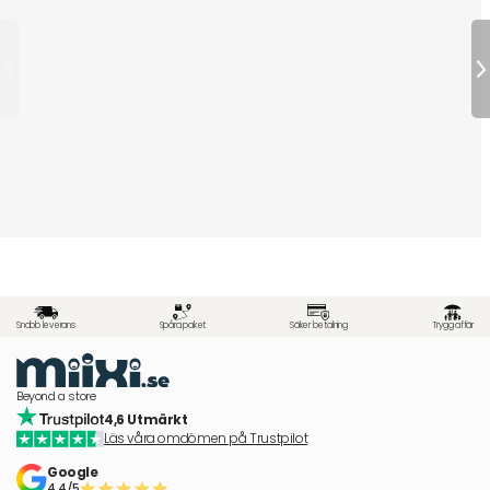
Snabb leverans
Spåra paket
Säker betalning
Trygg affär
Beyond a store
4,6 Utmärkt
Läs våra omdömen på Trustpilot
Google
4.4/5