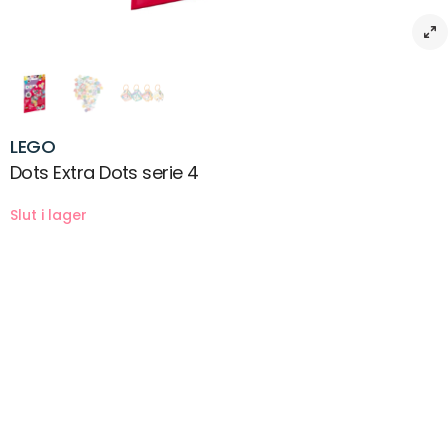
LEGO
Dots Extra Dots serie 4
Beskrivning
Barn och pysselfantaster kommer att älska samlarpåsen LEGO®
DOTS Extra DOTS – Serie 4 med djurtema! Dessa extra plattor och
klossar är utformade för att fungera med alla olika LEGO DOTS lekset
och ger barn chansen att utöka sina mönster och göra dem
personliga för att matcha outfit, humör eller inredning.