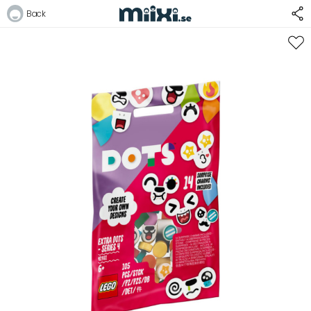
Back
Logga in
E-postadress
Lösenord
Logga in
Bli medlem i Club Miixi
Glömt ditt lösenord?
Ansök om att bli B2B-kund