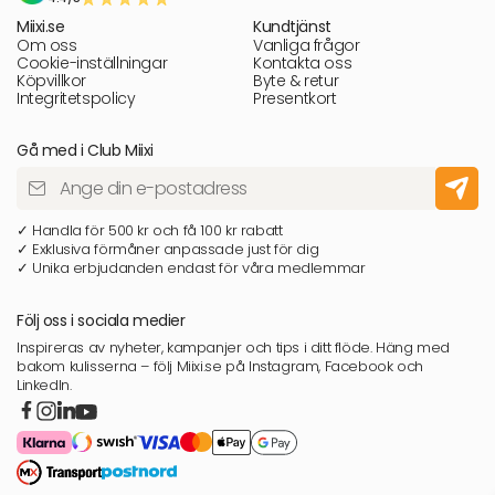
Miixi.se
Kundtjänst
Om oss
Vanliga frågor
Cookie-inställningar
Kontakta oss
Köpvillkor
Byte & retur
Integritetspolicy
Presentkort
Gå med i Club Miixi
✓ Handla för 500 kr och få 100 kr rabatt
✓ Exklusiva förmåner anpassade just för dig
✓ Unika erbjudanden endast för våra medlemmar
Följ oss i sociala medier
Inspireras av nyheter, kampanjer och tips i ditt flöde. Häng med
bakom kulisserna – följ Miixi.se på Instagram, Facebook och
LinkedIn.