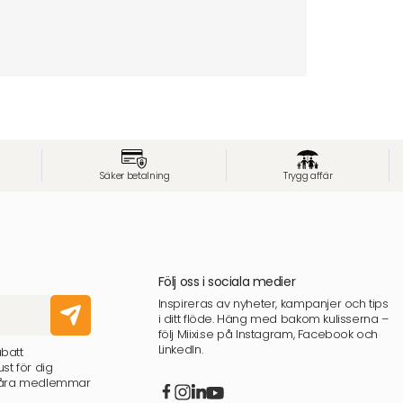
Säker betalning
Trygg affär
Följ oss i sociala medier
Inspireras av nyheter, kampanjer och tips
i ditt flöde. Häng med bakom kulisserna –
följ Miixi.se på Instagram, Facebook och
LinkedIn.
abatt
st för dig
 våra medlemmar