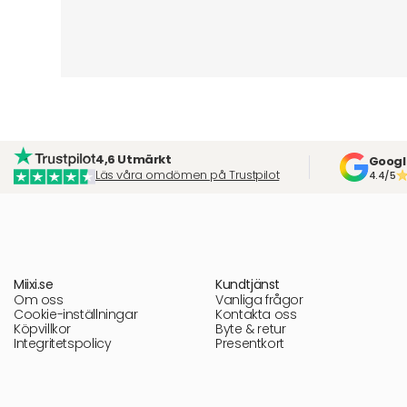
4,6 Utmärkt
Googl
Läs våra omdömen på Trustpilot
4.4/5
Miixi.se
Kundtjänst
Om oss
Vanliga frågor
Cookie-inställningar
Kontakta oss
Köpvillkor
Byte & retur
Integritetspolicy
Presentkort