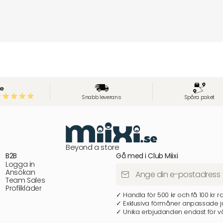
e
Snabb leverans
Spåra paket
Beyond a store
B2B
Gå med i Club Miixi
Logga in
Ansökan
Team Sales
Profilkläder
✓ Handla för 500 kr och få 100 kr r
✓ Exklusiva förmåner anpassade ju
✓ Unika erbjudanden endast för