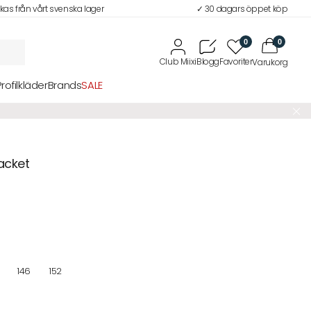
ckas från vårt svenska lager
✓ 30 dagars öppet köp
0
0
Profilkläder
Brands
SALE
Jacket
146
152