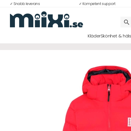
✓ Snabb leverans
✓ Kompetent support
29%
Kläder
Skönhet & häl
Logga in
E-postadress
Lösenord
Logga in
Bli medlem i Club Miixi