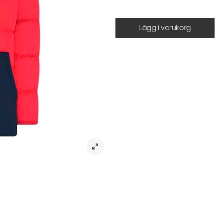
Lägg i varukorg
Beskrivning
LEGO® Vinterjacka för Barn: Värme & S
Unik Kombination av Lättvikt och S
För det första erbjuder Lego® Vint
kombinerar den värme och stil på
barn utrustad med lätt vadderat m
står den emot både kyla och fukt.
Barnvänliga Egenskaper
Förutom detta har jackan generösa
sina ägodelar. På samma sätt ga
extra säkerhet i kyligt väder.
Design & Funktion i Perfekt Balans
När det gäller design, skiljer sig 
sidan lyfter den också fram esteti
med Lego-kvalitetsreflexer och L