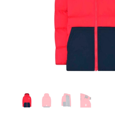
Glömt ditt lösenord?
Ansök om att bli B2B-kund