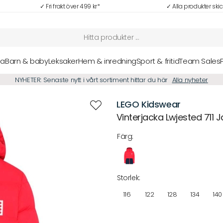
✓ Fri frakt över 499 kr*
✓ Alla produkter ski
sa
Barn & baby
Leksaker
Hem & inredning
Sport & fritid
Team Sales
NYHETER: Senaste nytt i vårt sortiment hittar du här
Alla nyheter
LEGO Kidswear
Vinterjacka Lwjested 711 
Färg:
Storlek:
116
122
128
134
140