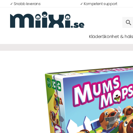
✓ Snabb leverans
✓ Kompetent support
9%
Kläder
Skönhet & häl
Logga in
E-postadress
Lösenord
Logga in
Bli medlem i Club Miixi