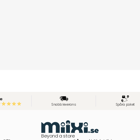
e
Snabb leverans
Spåra paket
Beyond a store