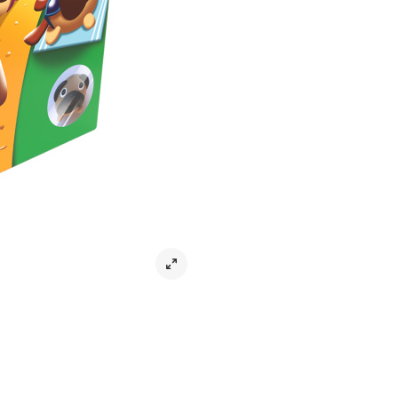
Brädspel Mums Mops Nordisk – Ett m
Mopsarna är redo – är du? Mums Mop
om att samla sex mopsar med rätt 
massor av skratt och överraskning
Snabbt, enkelt och underhållande
Slå tärningen, leta efter en mops me
rätt. Den som först samlar sex rät
Perfekt för hela familjen
Mums Mops bjuder på spännande ö
Spelet är perfekt för familjekvällar,