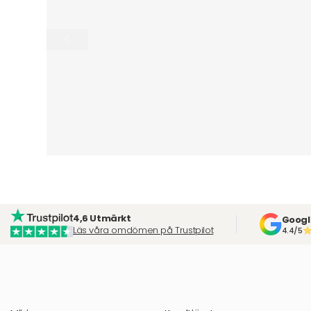
4,6 Utmärkt
Googl
Läs våra omdömen på Trustpilot
4.4/5