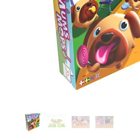
Glömt ditt lösenord?
Ansök om att bli B2B-kund