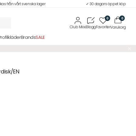
ckas från vårt svenska lager
✓ 30 dagars öppet köp
0
0
Profilkläder
Brands
SALE
disk/EN