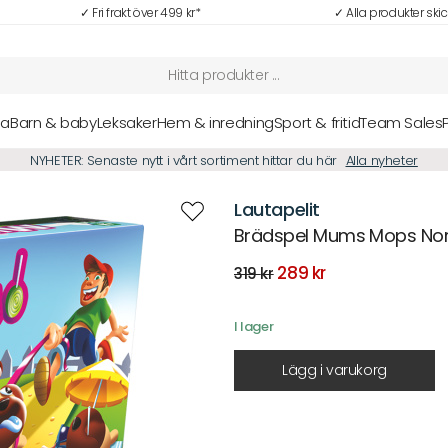
✓ Fri frakt över 499 kr*
✓ Alla produkter ski
sa
Barn & baby
Leksaker
Hem & inredning
Sport & fritid
Team Sales
NYHETER: Senaste nytt i vårt sortiment hittar du här
Alla nyheter
Lautapelit
Brädspel Mums Mops Nor
Det
Det
289
kr
319
kr
ursprungliga
nuvarande
priset
priset
var:
är:
I lager
319 kr.
289 kr.
Lägg i varukorg
Beskrivning