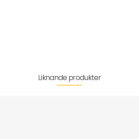
en kort speltid på cirka 15 minuter 
vinna!
Artikelnr:
MX-0014793
Passar åldrar
Mer information
Leverans & returer
Liknande produkter