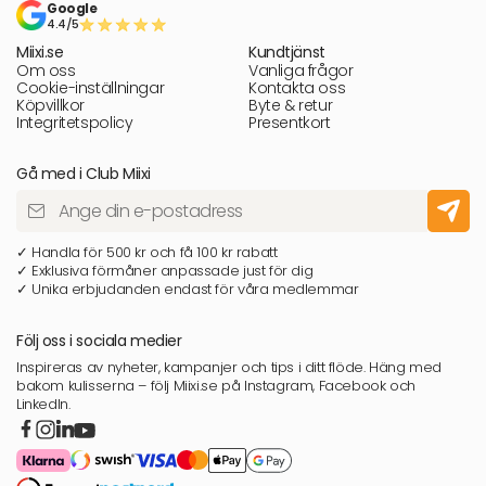
Google
4.4/5
Miixi.se
Kundtjänst
Om oss
Vanliga frågor
Cookie-inställningar
Kontakta oss
Köpvillkor
Byte & retur
Integritetspolicy
Presentkort
Gå med i Club Miixi
✓ Handla för 500 kr och få 100 kr rabatt
✓ Exklusiva förmåner anpassade just för dig
✓ Unika erbjudanden endast för våra medlemmar
Följ oss i sociala medier
Inspireras av nyheter, kampanjer och tips i ditt flöde. Häng med
bakom kulisserna – följ Miixi.se på Instagram, Facebook och
LinkedIn.