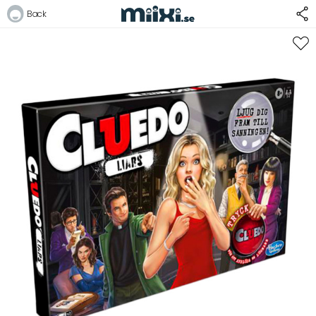
19%
Back
Logga in
E-postadress
Lösenord
Logga in
Bli medlem i Club Miixi
Glömt ditt lösenord?
Ansök om att bli B2B-kund