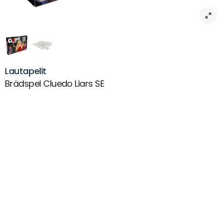
Lautapelit
Brädspel Cluedo Liars SE
Beskrivning
Brädspel Cluedo – Liars (SE) – lögner, avslöjanden och
mordmysterium
Cluedo – Liars Edition är den skruvade versionen av det klassiska
mordmysteriet där sanningen inte alltid är vägen till seger. Här
måste du både avslöja och dölja fakta för att komma närmare
lösningen på mordet på Dr. Black. Spelarna använder
undersökningskort – 6 sanningskort och 6 lögnkort – och läser upp
dem högt medan de låtsas vara helt trovärdiga.
Misstänker någon en lögn trycker de på lögnarknappen! Oavsett om
du talat sanning eller ljugit dras ett beviskort fram som för spelet