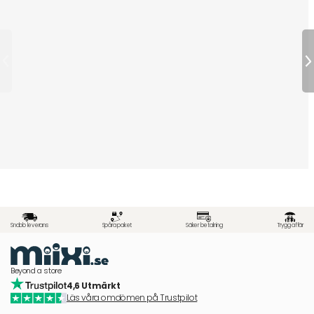
Snabb leverans
Spåra paket
Säker betalning
Trygg affär
Beyond a store
4,6 Utmärkt
Läs våra omdömen på Trustpilot