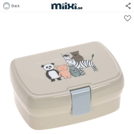
Back
Logga in
E-postadress
Lösenord
Logga in
Bli medlem i Club Miixi
Glömt ditt lösenord?
Ansök om att bli B2B-kund