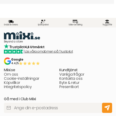
Snabb leverans
Spåra paket
Säker betalning
Trygg affär
Beyond a store
4,6 Utmärkt
Läs våra omdömen på Trustpilot
Google
4.4/5
Miixi.se
Kundtjänst
Om oss
Vanliga frågor
Cookie-inställningar
Kontakta oss
Köpvillkor
Byte & retur
Integritetspolicy
Presentkort
Gå med i Club Miixi