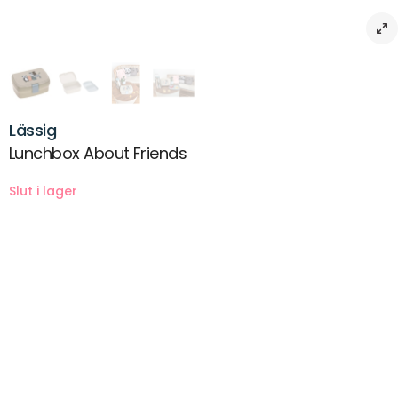
Lässig
Lunchbox About Friends
Beskrivning
LÄSSIGs snygga och robusta matlåda med sin avtagbara bricka ger
tillräckligt med plats för olika små snacks och smörgåsar. Den är lätt
att öppna och stänga och är den perfekta följeslagaren för
hungriga äventyrare.