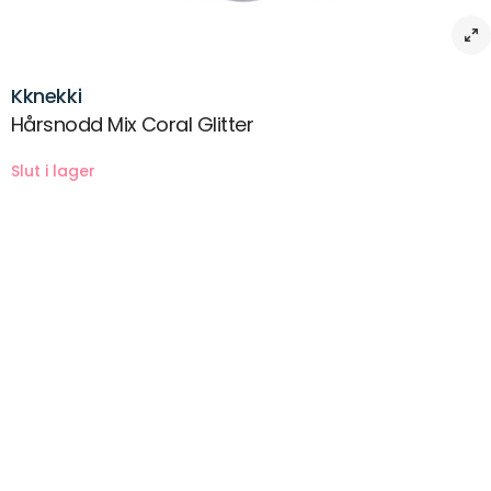
Kknekki
Hårsnodd Mix Coral Glitter
Beskrivning
KKNEKKI är erkänd för att vara en av världens bästa hårsnoddar. Den
unika vävtekniken gör den extremt skonsamma mot alla typer av hår
och de kommer inte att blekna, fransar eller slakna, inte ens när de
bärs i saltvatten. De är också allergivänliga.
Den unika hantverks- och vävtekniken med mer än 60 trådar har
gett oss nästan oändliga färg- och kombinationsmöjligheter. Det
oändliga utbudet av copycats är ett bra bevis på dess unika
framgång, fortfarande har ingen lyckats kopiera dess unika kvalitet
och egenskaper.