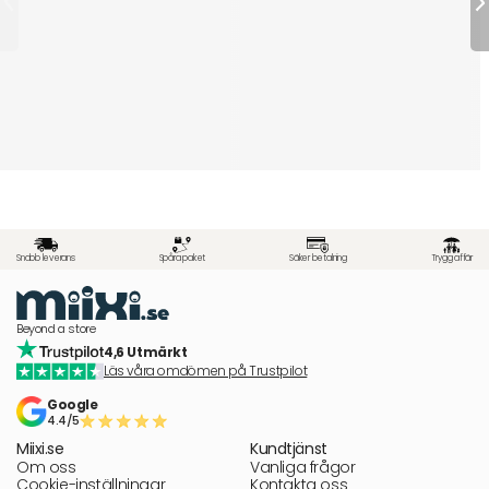
Snabb leverans
Spåra paket
Säker betalning
Trygg affär
Beyond a store
4,6 Utmärkt
Läs våra omdömen på Trustpilot
Google
4.4/5
Miixi.se
Kundtjänst
Om oss
Vanliga frågor
Cookie-inställningar
Kontakta oss