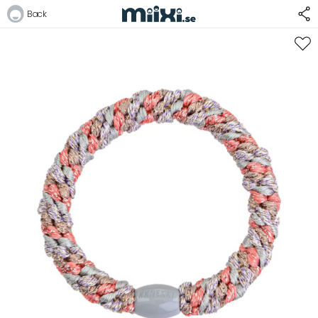
Back
Logga in
E-postadress
Lösenord
Logga in
Bli medlem i Club Miixi
Glömt ditt lösenord?
Ansök om att bli B2B-kund