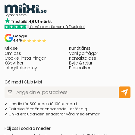
Beyond a store
4,6 Utmärkt
Läs våra omdömen på Trustpilot
Google
4.4/5
Miixi.se
Kundtjänst
Om oss
Vanliga frågor
Cookie-inställningar
Kontakta oss
Köpvillkor
Byte & retur
Integritetspolicy
Presentkort
Gå med i Club Miixi
✓ Handla för 500 kr och få 100 kr rabatt
✓ Exklusiva förmåner anpassade just för dig
✓ Unika erbjudanden endast för våra medlemmar
Följ oss i sociala medier