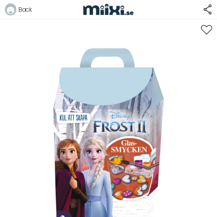
Back
Logga in
E-postadress
Lösenord
Logga in
Bli medlem i Club Miixi
Glömt ditt lösenord?
Ansök om att bli B2B-kund