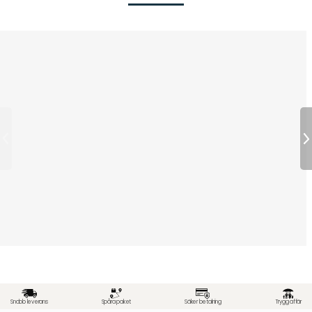
Snabb leverans
Spåra paket
Säker betalning
Trygg affär