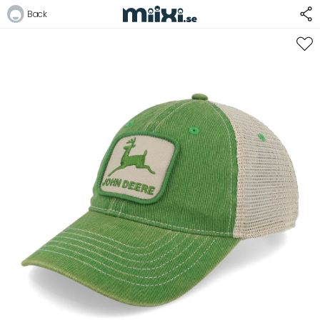
14%
Back
Logga in
E-postadress
Lösenord
Logga in
Bli medlem i Club Miixi
Glömt ditt lösenord?
Ansök om att bli B2B-kund