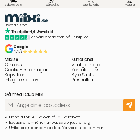
Snabb leverans
Spåra paket
Säker betalning
Trygg affär
Beyond a store
4,6 Utmärkt
Läs våra omdömen på Trustpilot
Google
4.4/5
Miixi.se
Kundtjänst
Om oss
Vanliga frågor
Cookie-inställningar
Kontakta oss
Köpvillkor
Byte & retur
Integritetspolicy
Presentkort
Gå med i Club Miixi
✓ Handla för 500 kr och få 100 kr rabatt
✓ Exklusiva förmåner anpassade just för dig
✓ Unika erbjudanden endast för våra medlemmar