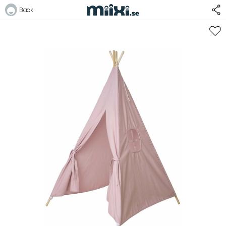
Back
Logga in
E-postadress
Lösenord
Logga in
Bli medlem i Club Miixi
Glömt ditt lösenord?
Ansök om att bli B2B-kund