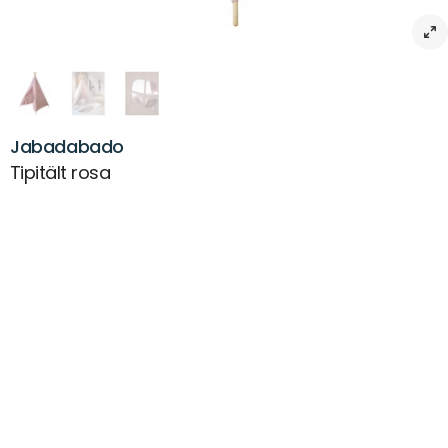
Jabadabado
Tipitält rosa
Beskrivning
Ett stilrent lektält i rosa.Tipitältet passar lika bra som myshörna för
sagostunder som en dekorativ inredningsdetalj till barnrummet.
Tältet blir ett mysigt krypin där en vuxen knappt kan baxa sig in men
som en liten kan skapa en egen värld i.
Artikelnr:
MX-0002564
Leverans & returer