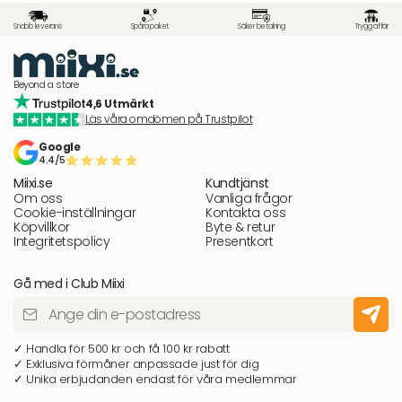
Snabb leverans
Spåra paket
Säker betalning
Trygg affär
Beyond a store
4,6 Utmärkt
Läs våra omdömen på Trustpilot
Google
4.4/5
Miixi.se
Kundtjänst
Om oss
Vanliga frågor
Cookie-inställningar
Kontakta oss
Köpvillkor
Byte & retur
Integritetspolicy
Presentkort
Gå med i Club Miixi
✓ Handla för 500 kr och få 100 kr rabatt
✓ Exklusiva förmåner anpassade just för dig
✓ Unika erbjudanden endast för våra medlemmar