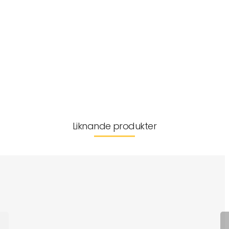
Passform
Tvättråd
Storleksguide
Kan inte returneras
Liknande produkter