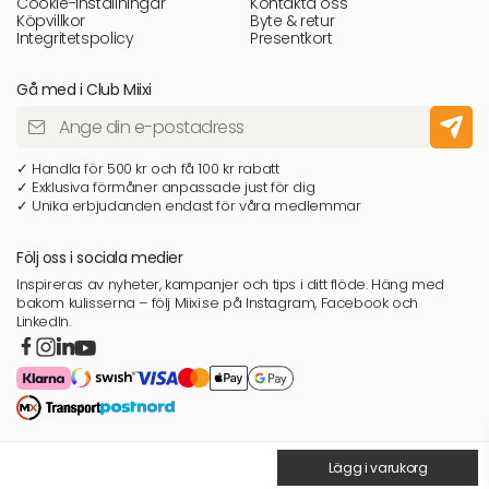
Cookie-inställningar
Kontakta oss
Köpvillkor
Byte & retur
Integritetspolicy
Presentkort
Gå med i Club Miixi
✓ Handla för 500 kr och få 100 kr rabatt
✓ Exklusiva förmåner anpassade just för dig
✓ Unika erbjudanden endast för våra medlemmar
Följ oss i sociala medier
Inspireras av nyheter, kampanjer och tips i ditt flöde. Häng med
bakom kulisserna – följ Miixi.se på Instagram, Facebook och
LinkedIn.
Lägg i varukorg