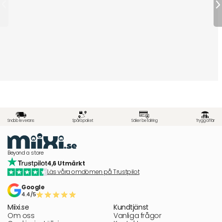
Snabb leverans
Spåra paket
Säker betalning
Trygg affär
Beyond a store
4,6 Utmärkt
Läs våra omdömen på Trustpilot
Google
4.4/5
Miixi.se
Kundtjänst
Om oss
Vanliga frågor