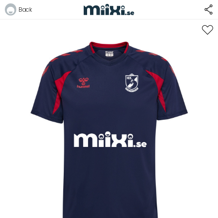
Back
Logga in
E-postadress
Lösenord
Logga in
Bli medlem i Club Miixi
Glömt ditt lösenord?
Ansök om att bli B2B-kund