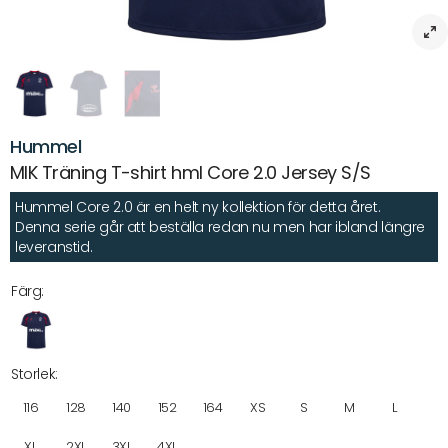
Hummel
MIK Träning T-shirt hml Core 2.0 Jersey S/S
Hummel Core 2.0 är en helt ny kollektion för detta året.
Denna serie går att beställa redan nu men har ibland längre
leveranstid.
Färg:
Storlek:
116
128
140
152
164
XS
S
M
L
XL
2XL
3XL
4XL