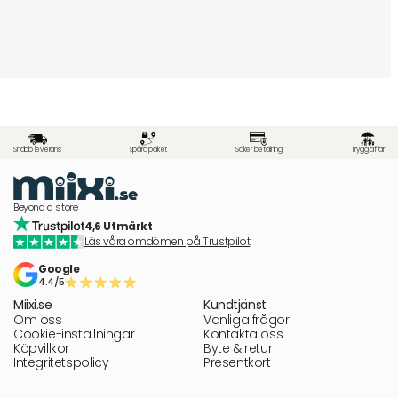
Snabb leverans
Spåra paket
Säker betalning
Trygg affär
Beyond a store
4,6 Utmärkt
Läs våra omdömen på Trustpilot
Google
4.4/5
Miixi.se
Kundtjänst
Om oss
Vanliga frågor
Cookie-inställningar
Kontakta oss
Köpvillkor
Byte & retur
Integritetspolicy
Presentkort