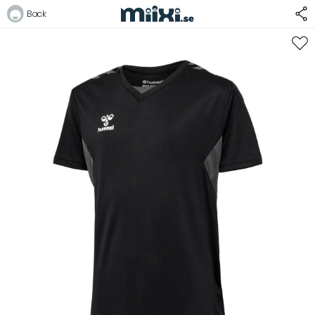
Back
Logga in
E-postadress
Lösenord
Logga in
Bli medlem i Club Miixi
Glömt ditt lösenord?
Ansök om att bli B2B-kund