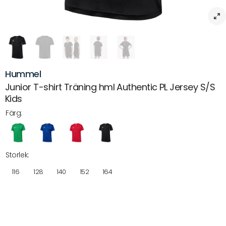
Hummel
Junior T-shirt Träning hml Authentic PL Jersey S/S
Kids
Färg:
Storlek:
116
128
140
152
164
Beskrivning
Träningströja hml Authentic PL Jersey S/S – Hållbar och ventilerande