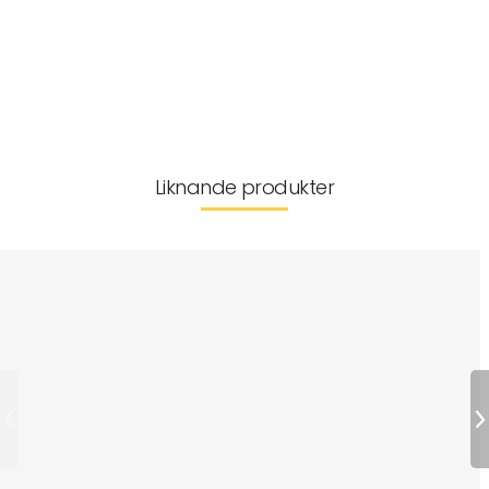
Storleksguide
Leverans & returer
Liknande produkter