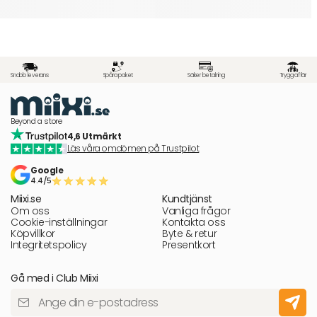
Snabb leverans
Spåra paket
Säker betalning
Trygg affär
Beyond a store
4,6 Utmärkt
Läs våra omdömen på Trustpilot
Google
4.4/5
Miixi.se
Kundtjänst
Om oss
Vanliga frågor
Cookie-inställningar
Kontakta oss
Köpvillkor
Byte & retur
Integritetspolicy
Presentkort
Gå med i Club Miixi