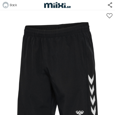
21%
Back
Logga in
E-postadress
Lösenord
Logga in
Bli medlem i Club Miixi
Glömt ditt lösenord?
Ansök om att bli B2B-kund