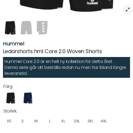
Hummel
Ledarshorts hml Core 2.0 Woven Shorts
Hummel Core 2.0 är en helt ny kollektion för detta året.
Denna serie går att beställa redan nu men har ibland längre
leveranstid.
Färg:
Storlek:
XS
S
M
L
XL
2XL
3XL
4XL