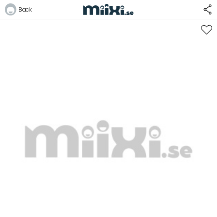
Back
Logga in
E-postadress
Lösenord
Logga in
Bli medlem i Club Miixi
Glömt ditt lösenord?
Ansök om att bli B2B-kund