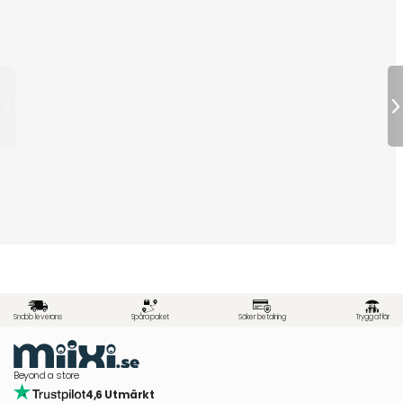
Snabb leverans
Spåra paket
Säker betalning
Trygg affär
Beyond a store
4,6 Utmärkt