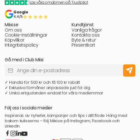
Läs våra omdömen på Trustpilot
Google
4.4/5
Miixi.se
Kundtjänst
Om oss
Vanliga frågor
Cookie-inställningar
Kontakta oss
Köpvillkor
Byte & retur
Integritetspolicy
Presentkort
Gå med i Club Miixi
✓ Handla för 500 kr och få 100 kr rabatt
✓ Exklusiva förmåner anpassade just för dig
✓ Unika erbjudanden endast för våra medlemmar
Följ oss i sociala medier
Inspireras av nyheter, kampanjer och tips i ditt flöde. Häng med
bakom kulisserna – följ Miixi.se på Instagram, Facebook och
LinkedIn.