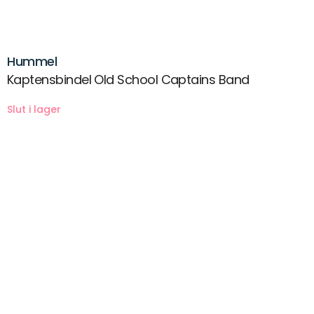
Hummel
Kaptensbindel Old School Captains Band
Beskrivning
Kaptensbindel Old School Captains Band – En hyllning till klassisk
ledarskap
Erövra fotbollsplanen med stil och säkerhet med Kaptensbindel Old
School Captains Band. Dess kroppsformade design ligger perfekt
mot huden för att ge optimalt stöd under matchens mest intensiva
ögonblick. Tillverkad av ett extra stretchigt tyg möjliggör den både fri
rörelse och överlägsen komfort, vilket gör den till det perfekta valet
för både män och kvinnor.
Designad för ledare