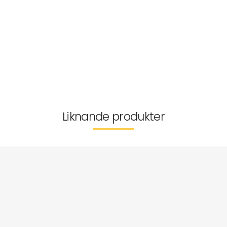
Passform
Tvättråd
Storleksguide
Leverans & returer
Liknande produkter