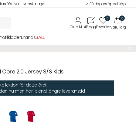
ckas från vårt svenska lager
✓ 30 dagars öppet köp
0
0
Profilkläder
Brands
SALE
l Core 2.0 Jersey S/S Kids
llektion för detta året.
edan nu men har ibland längre leveranstid.