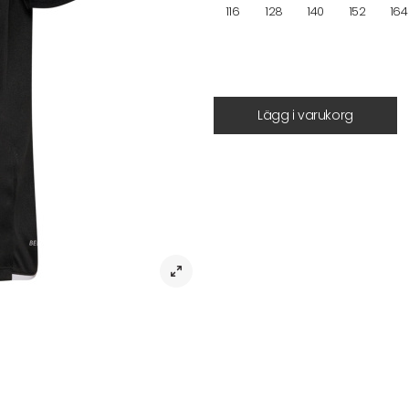
116
128
140
152
164
Lägg i varukorg
Beskrivning
hmlCORE 2.0 Jersey S/S Kids – Lätt o
Denna kortärmade träningströja för 
hög komfort under aktivitet. Funkti
egenskaper, vilket bidrar till en be
Tröjan har en regular fit som ger b
ventilationszoner förbättrar andnin
hummel-logotyper och chevrons fu
anpassat för barn.
Artikelnr:
Tyg