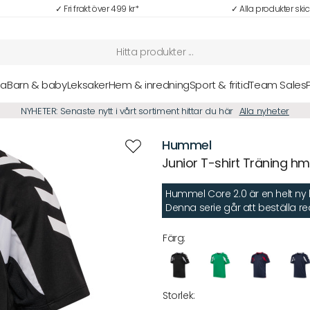
✓ Fri frakt över 499 kr*
✓ Alla produkter ski
sa
Barn & baby
Leksaker
Hem & inredning
Sport & fritid
Team Sales
NYHETER: Senaste nytt i vårt sortiment hittar du här
Alla nyheter
Hummel
Junior T-shirt Träning hm
Hummel Core 2.0 är en helt ny ko
Denna serie går att beställa r
Färg:
Storlek: