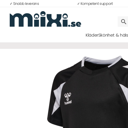
✓ Snabb leverans
✓ Kompetent support
Kläder
Skönhet & häl
Logga in
E-postadress
Lösenord
Logga in
Bli medlem i Club Miixi