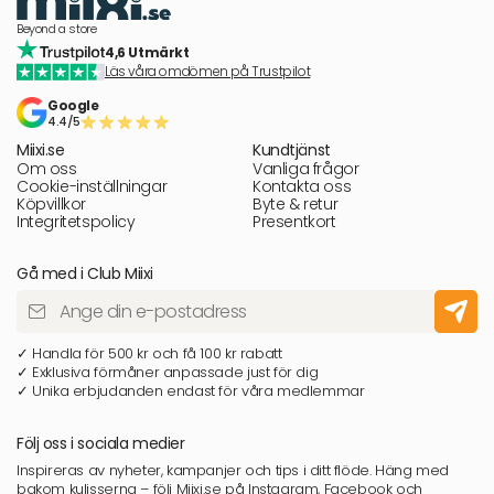
Beyond a store
4,6 Utmärkt
Läs våra omdömen på Trustpilot
Google
4.4/5
Miixi.se
Kundtjänst
Om oss
Vanliga frågor
Cookie-inställningar
Kontakta oss
Köpvillkor
Byte & retur
Integritetspolicy
Presentkort
Gå med i Club Miixi
✓ Handla för 500 kr och få 100 kr rabatt
✓ Exklusiva förmåner anpassade just för dig
✓ Unika erbjudanden endast för våra medlemmar
Följ oss i sociala medier
Inspireras av nyheter, kampanjer och tips i ditt flöde. Häng med
bakom kulisserna – följ Miixi.se på Instagram, Facebook och