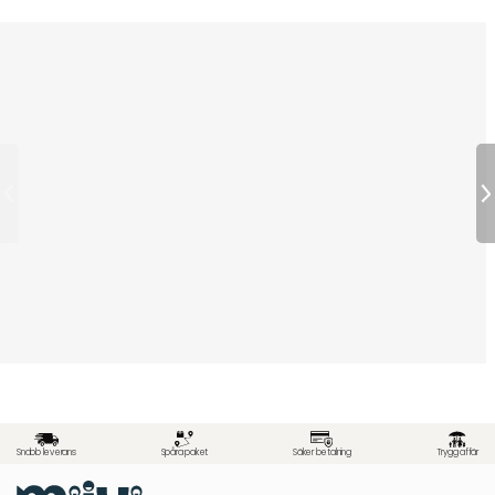
Snabb leverans
Spåra paket
Säker betalning
Trygg affär