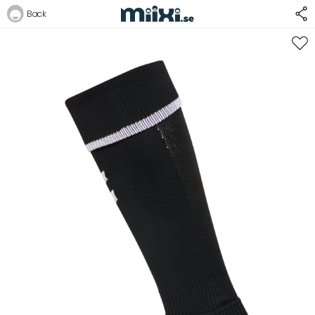
Back
Logga in
E-postadress
Lösenord
Logga in
Bli medlem i Club Miixi
Glömt ditt lösenord?
Ansök om att bli B2B-kund