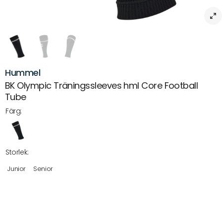
Hummel
BK Olympic Träningssleeves hml Core Football
Tube
Färg:
Storlek:
Junior
Senior
Beskrivning
Hummel Sleeves hml Core Football Tube