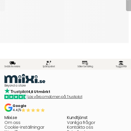
Snabb leverans
Spåra paket
Säker betalning
Trygg affär
Beyond a store
4,6 Utmärkt
Läs våra omdömen på Trustpilot
Google
4.4/5
Miixi.se
Kundtjänst
Om oss
Vanliga frågor
Cookie-inställningar
Kontakta oss