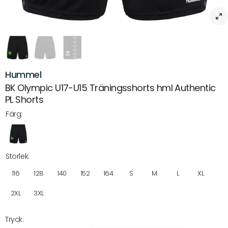
Hummel
BK Olympic U17-U15 Träningsshorts hml Authentic
PL Shorts
Färg:
Storlek:
116
128
140
152
164
S
M
L
XL
2XL
3XL
Tryck: