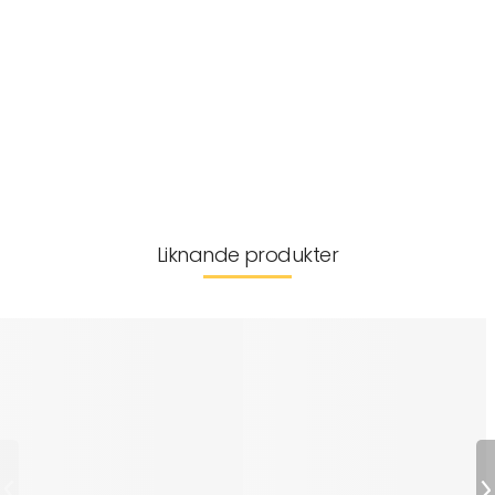
Passform
Tvättråd
Storleksguide
Kan inte returneras
Liknande produkter