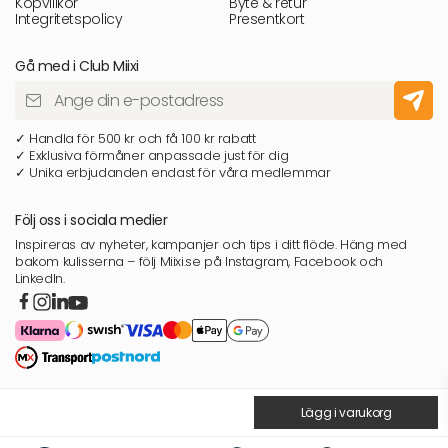
Köpvillkor
Byte & retur
Integritetspolicy
Presentkort
Gå med i Club Miixi
✓ Handla för 500 kr och få 100 kr rabatt
✓ Exklusiva förmåner anpassade just för dig
✓ Unika erbjudanden endast för våra medlemmar
Följ oss i sociala medier
Inspireras av nyheter, kampanjer och tips i ditt flöde. Häng med
bakom kulisserna – följ Miixi.se på Instagram, Facebook och
LinkedIn.
Lägg i varukorg