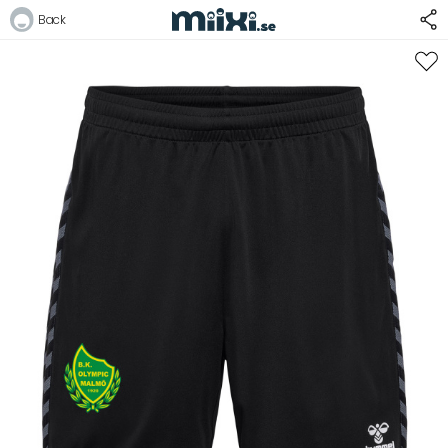
Back
Logga in
E-postadress
Lösenord
Logga in
Bli medlem i Club Miixi
Glömt ditt lösenord?
Ansök om att bli B2B-kund