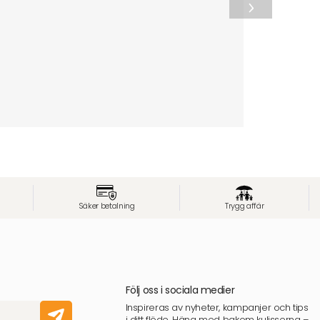
Säker betalning
Trygg affär
Följ oss i sociala medier
Inspireras av nyheter, kampanjer och tips
i ditt flöde. Häng med bakom kulisserna –