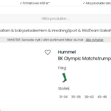
✓ Fri frakt över 499 kr*
✓ Alla produkter ski
sa
Barn & baby
Leksaker
Hem & inredning
Sport & fritid
Team Sales
NYHETER: Senaste nytt i vårt sortiment hittar du här
Alla nyheter
Hummel
BK Olympic Matchstrumpo
Färg:
Storlek:
31-34
35-38
39-42
43-46