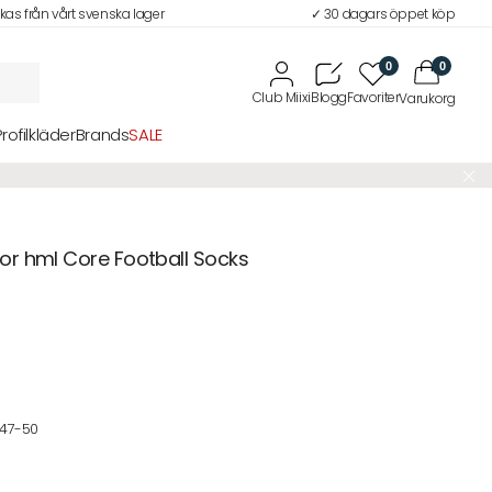
ckas från vårt svenska lager
✓ 30 dagars öppet köp
0
0
Profilkläder
Brands
SALE
r hml Core Football Socks
47-50