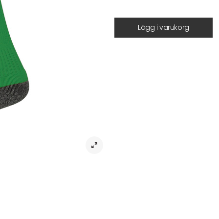
Lägg i varukorg
Beskrivning
Matchstrumpor hml Core Football S
Strumpor hml Core Football Socks 
och miljötänk i en produkt. Dessa 
polyester, vilket inte bara gynnar
Med förstärkningar vid både häl oc
intensiva matcher och träningar. Den
ökad prestanda på planen.
Tack vare avancerad fukthanterings
intensiv matchen blir. Upplev skil
och hållbarhet i varje steg.
Artikelnr:
Tyg