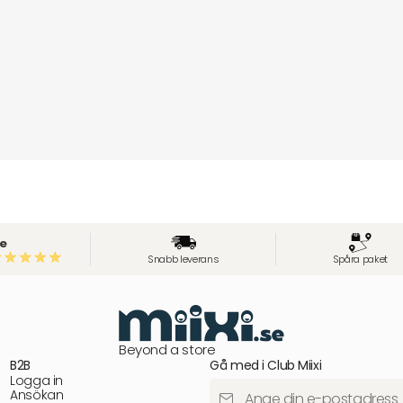
e
Snabb leverans
Spåra paket
Beyond a store
B2B
Gå med i Club Miixi
Logga in
Ansökan