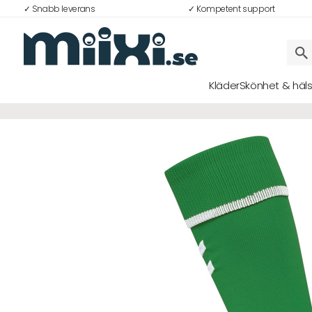
✓ Snabb leverans
✓ Kompetent support
Kläder
Skönhet & häl
Logga in
E-postadress
Lösenord
Logga in
Bli medlem i Club Miixi