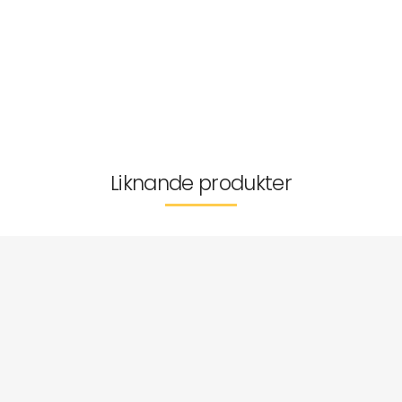
Passform
Tvättråd
Storleksguide
Kan inte returneras
Liknande produkter