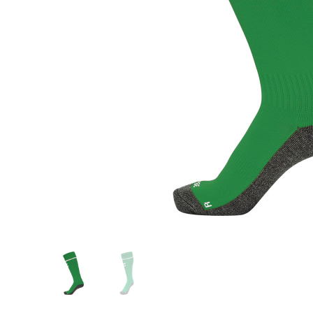
Glömt ditt lösenord?
Ansök om att bli B2B-kund