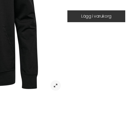
Lägg i varukorg
Beskrivning
Huvtröja hml Go 2.0 Hoodie – Mjuk
En stilren och bekväm hoodie frå
temperaturen sjunker.
hmlGO 2.0 Hoodie är tillverkad i 
polyester. Den loop-back-stickad
lika skön till vardags som till tr
logotyp på bröstet.
Huvan är justerbar med dragsko oc
praktisk förvaring.
• Mjuk loop-back sweatkvalitet
• Justerbar huva med dragsko
• Känguruficka framtill
• Broderad logotyp på bröstet
• Innehåller naturliga bomullsfibrer