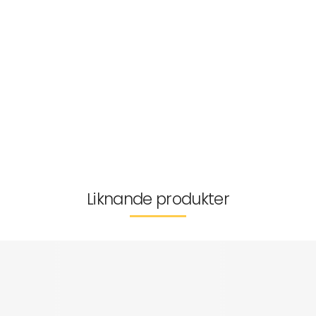
Artikelnr:
Tyg
Passform
Tvättråd
Storleksguide
Kan inte returneras
Liknande produkter