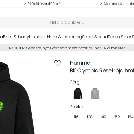
✓ Fri frakt över 499 kr*
✓ Alla produkter ski
sa
Barn & baby
Leksaker
Hem & inredning
Sport & fritid
Team Sales
NYHETER: Senaste nytt i vårt sortiment hittar du här
Alla nyheter
Hummel
BK Olympic Resetröja hml
Färg:
Storlek:
116
128
140
152
164