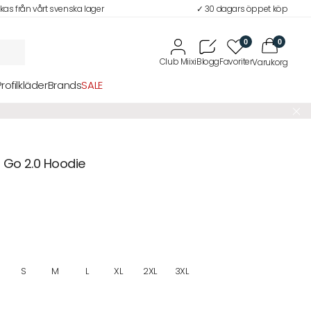
ckas från vårt svenska lager
✓ 30 dagars öppet köp
0
0
Profilkläder
Brands
SALE
 Go 2.0 Hoodie
S
M
L
XL
2XL
3XL