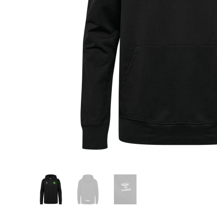
Glömt ditt lösenord?
Ansök om att bli B2B-kund