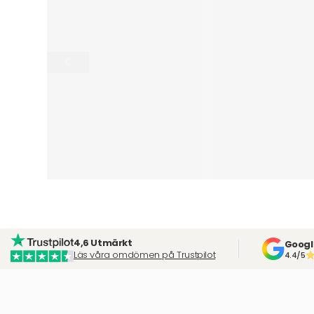
4,6 Utmärkt
Googl
Läs våra omdömen på Trustpilot
4.4/5