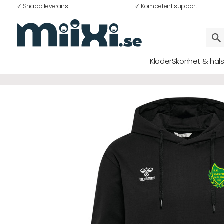
✓ Snabb leverans
✓ Kompetent support
Kläder
Skönhet & häl
Logga in
E-postadress
Lösenord
Logga in
Bli medlem i Club Miixi