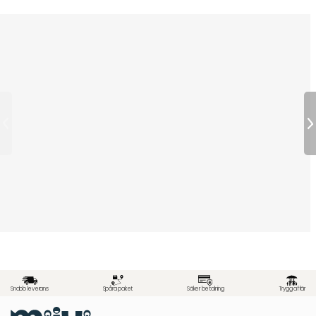
Snabb leverans
Spåra paket
Säker betalning
Trygg affär