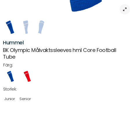
Hummel
BK Olympic Målvaktssleeves hml Core Football
Tube
Färg:
Storlek:
Junior
Senior
Beskrivning
Målvaktssleeves hml Core Football Tube