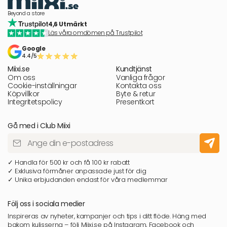
Beyond a store
4,6 Utmärkt
Läs våra omdömen på Trustpilot
Google
4.4/5
Miixi.se
Kundtjänst
Om oss
Vanliga frågor
Cookie-inställningar
Kontakta oss
Köpvillkor
Byte & retur
Integritetspolicy
Presentkort
Gå med i Club Miixi
✓ Handla för 500 kr och få 100 kr rabatt
✓ Exklusiva förmåner anpassade just för dig
✓ Unika erbjudanden endast för våra medlemmar
Följ oss i sociala medier
Inspireras av nyheter, kampanjer och tips i ditt flöde. Häng med
bakom kulisserna – följ Miixi.se på Instagram, Facebook och