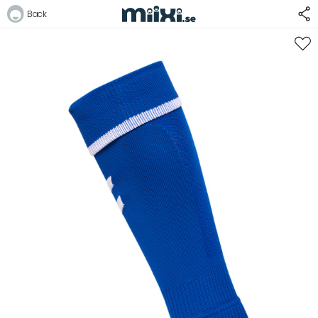
Back
Logga in
E-postadress
Lösenord
Logga in
Bli medlem i Club Miixi
Glömt ditt lösenord?
Ansök om att bli B2B-kund