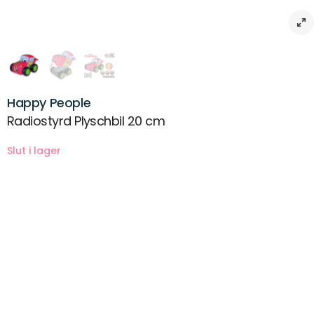
Happy People
Radiostyrd Plyschbil 20 cm
Beskrivning
Introducera din lilla inför RC-leksaksbilar med denna söta
plyschleksaksbil från Happy People. Den innehåller en färgglad 27
MHz fjärrkontroll formad som en båtratt. RC-leksaksbilen är väldigt
tålig och spännande att leka med. Det är lätt att hålla det rent med
en handtvätt. Med sina enkla styr- och körfunktioner är denna
fjärrstyrda bil tänkt att vara dina barns nya favoritleksak!