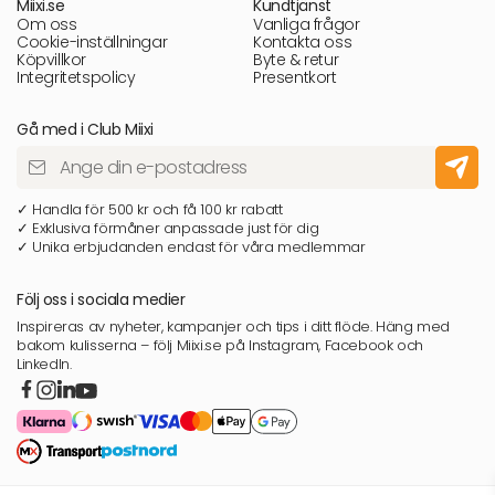
Miixi.se
Kundtjänst
Om oss
Vanliga frågor
Cookie-inställningar
Kontakta oss
Köpvillkor
Byte & retur
Integritetspolicy
Presentkort
Gå med i Club Miixi
✓ Handla för 500 kr och få 100 kr rabatt
✓ Exklusiva förmåner anpassade just för dig
✓ Unika erbjudanden endast för våra medlemmar
Följ oss i sociala medier
Inspireras av nyheter, kampanjer och tips i ditt flöde. Häng med
bakom kulisserna – följ Miixi.se på Instagram, Facebook och
LinkedIn.