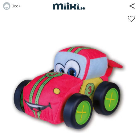
Back
Logga in
E-postadress
Lösenord
Logga in
Bli medlem i Club Miixi
Glömt ditt lösenord?
Ansök om att bli B2B-kund