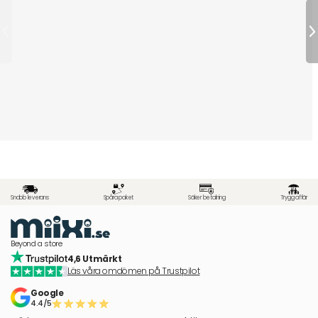
Snabb leverans
Spåra paket
Säker betalning
Trygg affär
Beyond a store
4,6 Utmärkt
Läs våra omdömen på Trustpilot
Google
4.4/5