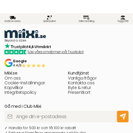
Snabb leverans
Spåra paket
Säker betalning
Trygg affär
Beyond a store
4,6 Utmärkt
Läs våra omdömen på Trustpilot
Google
4.4/5
Miixi.se
Kundtjänst
Om oss
Vanliga frågor
Cookie-inställningar
Kontakta oss
Köpvillkor
Byte & retur
Integritetspolicy
Presentkort
Gå med i Club Miixi
✓ Handla för 500 kr och få 100 kr rabatt
✓ Exklusiva förmåner anpassade just för dig