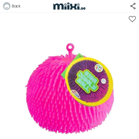
29%
Back
Logga in
E-postadress
Lösenord
Logga in
Bli medlem i Club Miixi
Glömt ditt lösenord?
Ansök om att bli B2B-kund